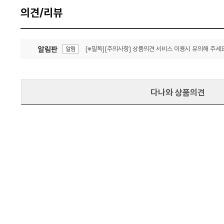
의견/리뷰
알림판
[※필독][주의사항] 상품의견 서비스 이용시 유의해 주세요
알림
잦은 오류, PC속도 잡자! PC안정화 위해 이건 꼭!
알림
다나와 상품의견