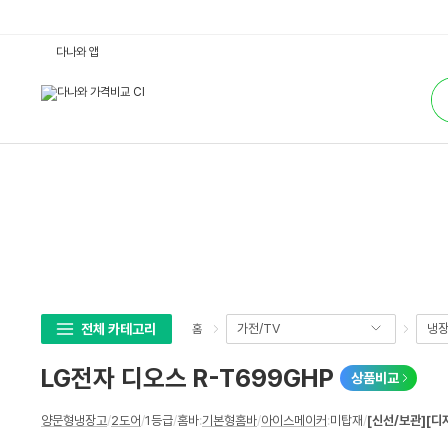
L
다나와 앱
G
전
통
자
합
디
검
오
색
스
R
-
T
6
9
9
G
H
P
:
다
나
와
가
전체 카테고리
가전/TV
냉장
홈
격
비
교
LG전자 디오스 R-T699GHP
상품비교
상
양문형냉장고
/
2도어
/
1등급
/
홈바
:
기본형홈바
/
아이스메이커
:
미탑재
/
[신선/보관]
[디
세
스