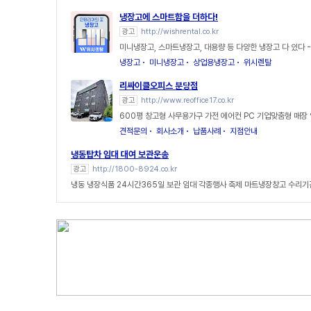
냉장고에 스마트함을 더하다!
광고
http://wishrental.co.kr
미니냉장고, 스마트냉장고, 대용량 등 다양한 냉장고 다 있다 
냉장고
미니냉장고
상업용냉장고
위시렌탈
리싸이클오피스 분당점
광고
http://www.reoffice17.co.kr
600평 창고형 사무용가구 가전 에어컨 PC 기업맞춤형 매장
견적문의
회사소개
납품사례
지점안내
냉동탑차 임대 대여 보관운송
광고
http://1800-8924.co.kr
냉동 냉장식품 24시간365일 보관 임대 각종행사 축제 마트냉장창고 수리기