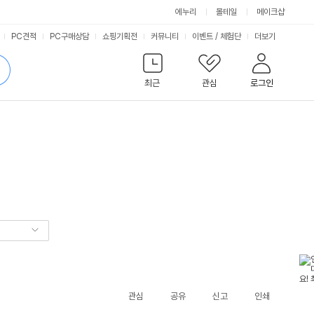
에누리
몰테일
메이크샵
서
PC견적
PC구매상담
쇼핑기획전
커뮤니티
이벤트
/
체험단
더보기
비
검
색
최근
관심
로그인
스
관심
공유
신고
인쇄