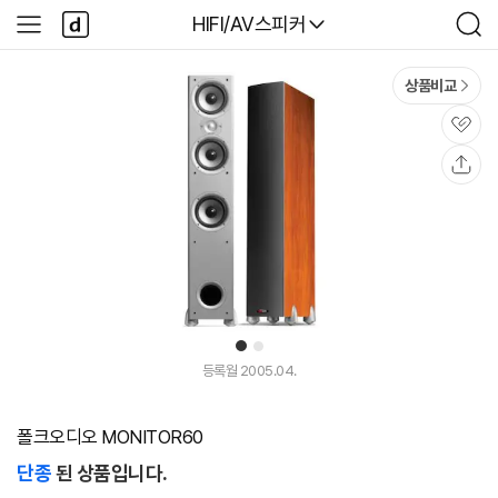
본문 바로가기
다
다나와
HIFI/AV스피커
사
검
나
이
색
와
드
메
메
상품비교
인
뉴
관
심
공
유
1
2
등록월 2005.04.
폴크오디오 MONITOR60
단종
된 상품입니다.