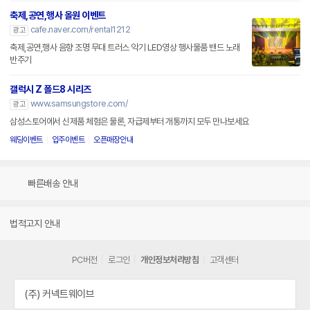
축제,공연,행사 올원 이벤트
cafe.naver.com/rental1212
광고
축제,공연,행사 음향 조명 무대 트러스 악기 LED영상 행사물품 밴드 노래
반주기
갤럭시 Z 폴드8 시리즈
www.samsungstore.com/
광고
삼성스토어에서 신제품 체험은 물론, 자급제부터 개통까지 모두 만나보세요
웨딩이벤트
입주이벤트
오픈매장안내
빠른배송 안내
법적고지 안내
PC버전
로그인
개인정보처리방침
고객센터
(주) 커넥트웨이브