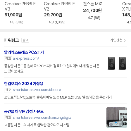
Creative PEBBLE
Creative PEBBLE
캔스톤 MX1
Crea
V3
V2
X P
24,700
원
51,900
원
29,700
원
148
4.7
(88)
4.8
(816)
4.8
(1,035)
4.
파워링크
가입신청
광고
알리익스프레스 PC스피커
aliexpress.com/
광고
풍성한 사운드를 원해요? PC스피커 검색하고 알리에서 내게 맞는 사운
드 찾아보세요
한컴오피스 2024 가정용
smartstore.naver.com/sbcore
광고
포인트적립/PC,노트북 설치/이메일 또는 MLP 또는 USB 발송/게임용 주변기기
공간을 채우는 감성 사운드
smartstore.naver.com/hansungdigital
광고
고음질 사운드의 세계로 완벽한 홈오디오 시스템