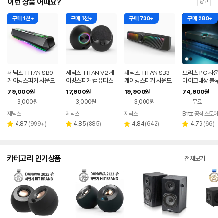
이런 상품 어때요?
광고
구매 1천+
구매 1천+
구매 730+
구매 280+
제닉스 TITAN SB9
제닉스 TITAN V2 게
제닉스 TITAN SB3
브리츠 PC 사
게이밍스피커 사운드
이밍스피커 컴퓨터스
게이밍스피커 사운드
마이크내장 블
바 컴퓨터스피커
피커
바 컴퓨터스피커
5.4 5in1 TV
79,000
17,900
19,900
74,900
원
원
원
원
T900BT
3,000원
3,000원
3,000원
무료
제닉스
제닉스
제닉스
Britz 공식 스토어
네이버
네이버
네이버
페이
페이
페이
리
리
리
리
4.87
(
999+
)
4.85
(
885
)
4.84
(
642
)
4.79
(
66
)
별
별
별
별
뷰
뷰
뷰
뷰
점
점
점
점
수
수
수
수
카테고리 인기상품
전체보기