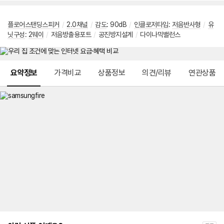
플로어스탠딩스피커
/
2.0채널
/
감도
: 90dB
/
인클로저타입
:
저음반사형
/
유
닛구성
:
2웨이
/
저음방출용포트
/
공진방지설계
/
다이나믹밸런스
메뉴 네비게이션
요약정보
가격비교
상품정보
의견/리뷰
연관상품