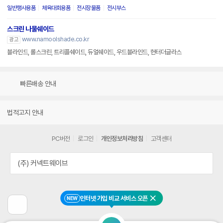
일반행사용품
체육대회용품
전시장물품
전시부스
스크린 나물쉐이드
www.namoolshade.co.kr
광고
블라인드, 롤스크린, 트리플쉐이드, 듀얼쉐이드, 우드블라인드, 헌터더글라스
빠른배송 안내
법적고지 안내
PC버전
로그인
개인정보처리방침
고객센터
(주) 커넥트웨이브
인터넷 가입 비교 서비스 오픈
NEW
닫기
이
전
페