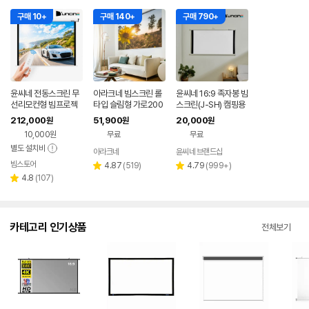
구매 10+
구매 140+
구매 790+
윤씨네 전동스크린 무
아라크네 빔스크린 롤
윤씨네 16:9 족자봉 빔
선리모컨형 빔프로젝
타입 슬림형 가로200
스크린(J-SH) 캠핑용
터 빔스크린 노출형 2
cm x 세로160cm (1
가정용 이동형 휴대용
212,000
51,900
20,000
원
원
원
90cm(120인치), 1개
00인치)
미니빔 99.8cm(40)
10,000원
무료
무료
+가방
별도 설치비
아라크네
윤씨네 브랜드샵
빔스토어
네이버
리
리
4.87
(
519
)
4.79
(
999+
)
별
별
페이
리
뷰
뷰
4.8
(
107
)
점
점
별
뷰
수
수
점
수
카테고리 인기상품
전체보기