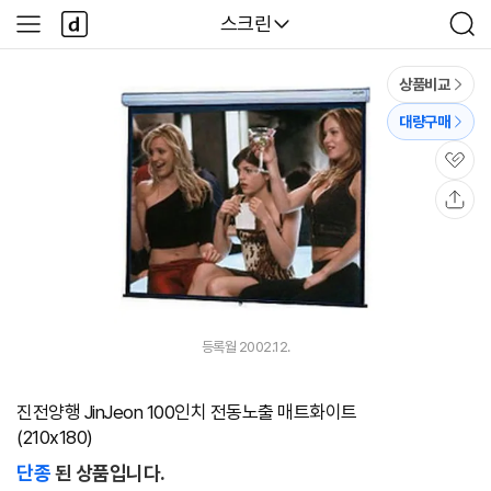
본문 바로가기
다
다나와
스크린
사
검
나
이
색
와
드
메
메
상품비교
인
뉴
대량구매
관
심
공
유
등록월 2002.12.
진전양행 JinJeon 100인치 전동노출 매트화이트
(210x180)
단종
된 상품입니다.