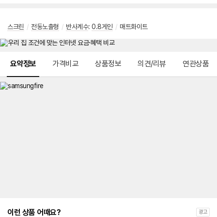
스크린
/
전동노출형
/
반사계수
:
0.8게인
/
매트화이트
메뉴 네비게이션
요약정보
가격비교
상품정보
의견/리뷰
연관상품
이런 상품 어때요?
광고