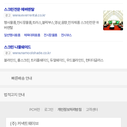
스크린전문 에버렌탈
www.everrental.co.kr
광고
행사물품,전시장물품,트러스,블럭부스,영상,음향,전자제품 스크린전문 에
버렌탈
일반행사용품
체육대회용품
전시장물품
전시부스
스크린 나물쉐이드
www.namoolshade.co.kr
광고
블라인드, 롤스크린, 트리플쉐이드, 듀얼쉐이드, 우드블라인드, 헌터더글라스
빠른배송 안내
법적고지 안내
PC버전
로그인
개인정보처리방침
고객센터
(주) 커넥트웨이브