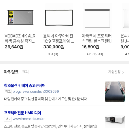
VEIDADZ 4K ALR
윤씨네 아쿠아비전
아라크네 프로젝터
윤씨
회색 금속성 족자형
16:9 고정프레임 스
스크린 롤스크린형
린 J
빔프로젝터 스크린
크린 SA-FH 시리
29,640
원
330,000
원
16,890
원
9,0
즈 시네비젼원단
3.9
(8)
4.6
(1,990)
4.
파워링크
가입신청
광고
창조물산 컨베어 중고콘베어
blog.naver.com/hsh0003699
광고
대형 컨베어 중고 및 신품 제작 및 판매 기계구입 및 판매합니다
프로젝터전문 HM미디어
www.hmmedia.co.kr
광고
스크린 전문, 용도별 맞춤제안 전문업체, 견적부터 시공까지, 문의환영!