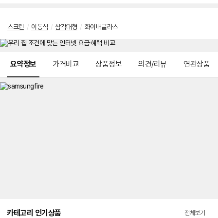
스크린
/
이동식
/
삼각대형
/
화이버글라스
메뉴 네비게이션
요약정보
가격비교
상품정보
의견/리뷰
연관상품
카테고리 인기상품
전체보기