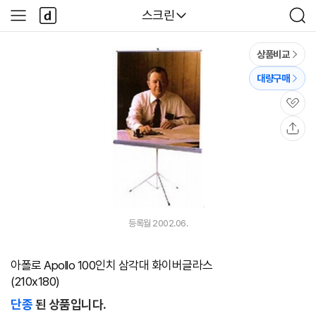
본문 바로가기
다
다나와
스크린
사
검
나
이
색
와
드
메
메
상품비교
인
뉴
대량구매
관
심
공
유
등록월 2002.06.
아폴로 Apollo 100인치 삼각대 화이버글라스
(210x180)
단종
된 상품입니다.