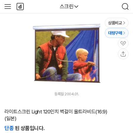
본문 바로가기
다
다나와
스크린
사
검
나
이
색
와
드
메
메
상품비교
인
뉴
대량구매
관
심
공
유
등록월 2004.01.
라이트스크린 Light 120인치 벽걸이 울트라비드(16:9)
(일본)
단종
된 상품입니다.