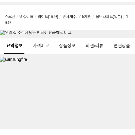
스크린
/
벽걸이형
/
와이드(16:9)
/
반사계수
:
2.5게인
/
울트라비드(일본)
/
1
6:9
메뉴 네비게이션
요약정보
가격비교
상품정보
의견/리뷰
연관상품