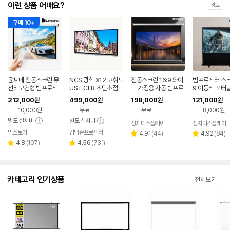
이런 상품 어때요?
광고
구매 10+
윤씨네 전동스크린 무
NCS 광학 X12 고휘도
전동스크린 16:9 와이
빔프로젝터 스크린
선리모컨형 빔프로젝
UST CLR 초단초점
드 가정용 자동 빔프로
9 이동식 포터
터 빔스크린 노출형 2
빔프로젝터 전용 빔스
젝터 홈시어터 대형 스
식 캠핑용 휴대
212,000
499,000
198,000
121,000
원
원
원
원
90cm(120인치), 1개
크린 100인치
크린 304.8cm(120
용 127cm(50인
10,000원
무료
무료
8,000원
인치), 1개
개
별도 설치비
별도 설치비
성지디스플레이
성지디스플레이
빔스토어
강남준프로젝터
네이버
리
리
4.91
(
44
)
4.92
(
84
)
별
별
페이
리
리
뷰
뷰
4.8
(
107
)
4.56
(
731
)
점
점
별
별
뷰
뷰
수
수
점
점
수
수
카테고리 인기상품
전체보기