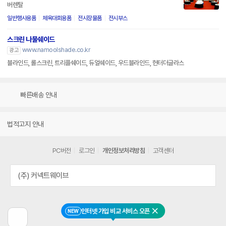
버렌탈
일반행사용품
체육대회용품
전시장물품
전시부스
스크린 나물쉐이드
www.namoolshade.co.kr
광고
블라인드, 롤스크린, 트리플쉐이드, 듀얼쉐이드, 우드블라인드, 헌터더글라스
빠른배송 안내
법적고지 안내
PC버전
로그인
개인정보처리방침
고객센터
(주) 커넥트웨이브
인터넷 가입 비교 서비스 오픈
NEW
닫기
이