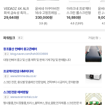
VEIDADZ 4K ALR
윤씨네 아쿠아비전
아라크네 프로젝터
윤씨
회색 금속성 족자형
16:9 고정프레임 스
스크린 롤스크린형
린 J
빔프로젝터 스크린
크린 SA-FH 시리
29,640
원
330,000
원
16,880
원
9,0
즈 시네비젼원단
3.9
(8)
4.6
(1,991)
4.
파워링크
가입신청
광고
창조물산 컨베어 중고콘베어
blog.naver.com/hsh0003699
광고
대형 컨베어 중고 및 신품 제작 및 판매 기계구입 및 판매합니다
프로젝터전문 HM미디어
www.hmmedia.co.kr
광고
스크린 전문, 용도별 맞춤제안 전문업체, 견적부터 시공까지, 문의환영!
스크린전문 에버렌탈
www.everrental.co.kr
광고
행사물품,전시장물품,트러스,블럭부스,영상,음향,전자제품 스크린전문 에