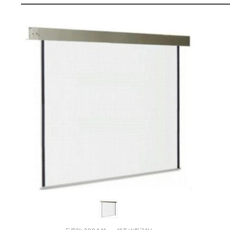
와
펙
가
격
비
교