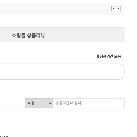
이
다
전
음
보
보
기
기
쇼핑몰 상품리뷰
내 상품의견 모음