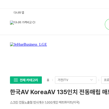
한
다나와 앱
국
A
통
V
합
K
검
o
색
r
e
a
A
V
1
3
5
인
치
전
동
매
립
매
전체 카테고리
가전/TV
프로
홈
트
화
이
한국AV KoreaAV 135인치 전동매립 
트
(미
국)
상
:
스크린
/
전동노출형
/
반사계수
:
1.000게인
/
매트화이트(미국)
세
다
나
스