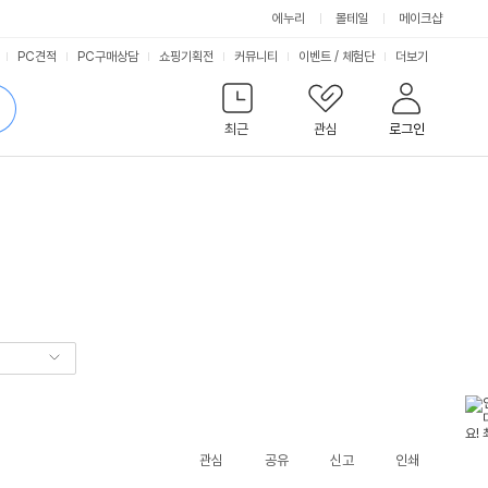
에누리
몰테일
메이크샵
서
PC견적
PC구매상담
쇼핑기획전
커뮤니티
이벤트
/
체험단
더보기
비
검
색
최근
관심
로그인
스
관심
공유
신고
인쇄