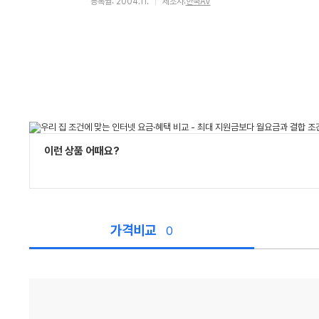
등록월: 2004.11.
제조사:
한국AV
이런 상품 어때요?
가격비교
0
가
격
비
교