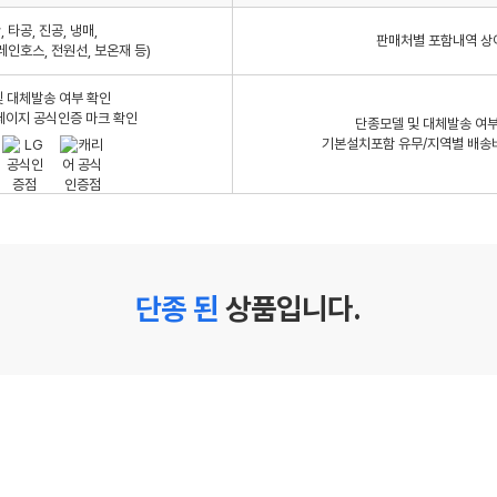
 타공, 진공, 냉매,
판매처별 포함내역 상
레인호스, 전원선, 보온재 등)
 대체발송 여부 확인
페이지 공식인증 마크 확인
단종모델 및 대체발송 여부
기본설치포함 유무/지역별 배송
단종 된
상품입니다.