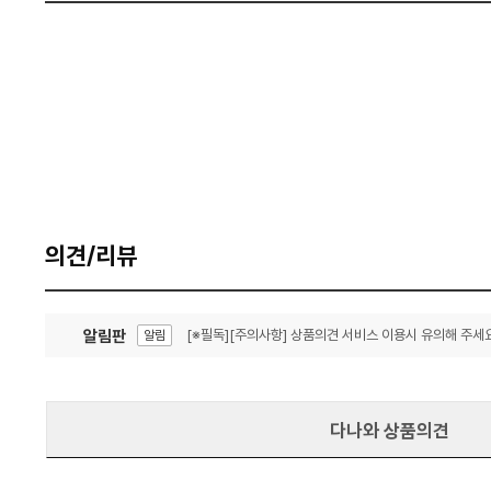
의견/리뷰
알림판
[※필독][주의사항] 상품의견 서비스 이용시 유의해 주세요
알림
잦은 오류, PC속도 잡자! PC안정화 위해 이건 꼭!
알림
다나와 상품의견