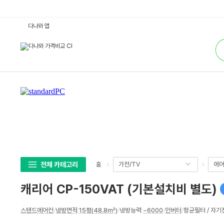
캐
다나와 앱
리
어
통
C
합
P
검
-
색
1
5
0
V
A
T
(기
본
설
치
비
별
도)
:
다
전체 카테고리
가전/TV
에어
홈
나
와
가
캐리어 CP-150VAT (기본설치비 별도)
격
비
교
상
스탠드에어컨
/
냉방면적
:
15평(48.8㎡)
/
냉방능력
:
~6000
/
인버터
/
항균필터 / 자기
세
스