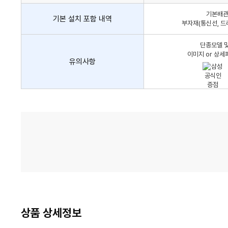
어
기본배관,
컨
기본 설치 포함 내역
부자재(통신선, 드
설
치
단종모델 및
비
이미지 or 상세
유의사항
가
격
비
교
상품 상세정보