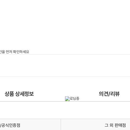
상품 상세정보
의견/리뷰
/공식인증점
그 외 판매점