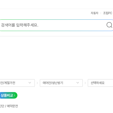
자동차
조립PC
컨/계절가전
에어컨/냉난방기
선택하세요
상품비교
진단 / 예약운전