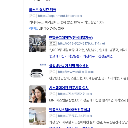
라스트 역시즌 위크
광고
https://department.lotteon.com
캐나다구스, 파라점퍼스 중복 할인 10% + 카드 할인 10%
이벤트
UP TO 74% OFF
한밭중고에어컨(전국배달가능)
광고
http://042-523-8179.kti114.net
2,000평 대형 매장 에어컨, 냉난방기, 업소용, 냉장고, 세탁
중고 에어컨
식당용품
가전가구
신상품확인
삼성냉난방기 렌탈 접수센터
광고
http://www.sh홈쇼핑.com
천장형냉난방기, 스탠드형, 60개월분납, 경비처리가능, 기
시스템에어컨 전문시공 설치
광고
https://시스템에어컨.com
BIN-시스템은 삼성,LG의 정품 에어컨을 합리적인 가격으로
찐공조시스템에어컨전문설치
광고
https://찐공조시스템.com
가정 상가 사무실 시스템에어컨 설치 전문, 무료방문견적 상담