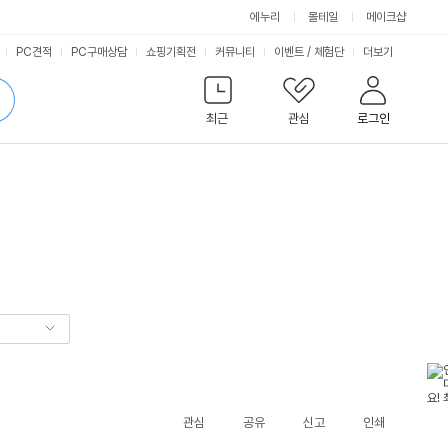
에누리
몰테일
메이크샵
서
PC견적
PC구매상담
쇼핑기획전
커뮤니티
이벤트
/
체험단
더보기
비
검
색
최근
관심
로그인
스
관심
공유
신고
인쇄