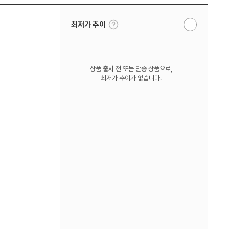
툴
최저가 추이
알
팁
림
보
받
기
기
상품 출시 전 또는 단종 상품으로,
최저가 추이가 없습니다.