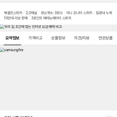
북셸프스피커
/
2.0채널
/
유닛개수
: 3유닛
/
미니 모니터 스피커
/
일본내 누계
10만대 이상 판매
/
3포인트 에테뉴에이터 스위치
메뉴 네비게이션
요약정보
가격비교
상품정보
의견/리뷰
연관상품