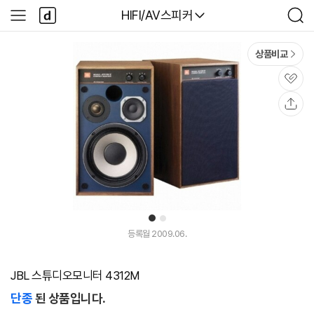
본문 바로가기
다
다나와
HIFI/AV스피커
사
검
나
이
색
와
드
메
메
상품비교
인
뉴
관
심
공
유
1
2
등록월 2009.06.
JBL 스튜디오모니터 4312M
단종
된 상품입니다.