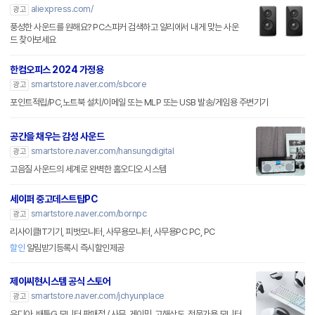
aliexpress.com/
광고
풍성한 사운드를 원해요? PC스피커 검색하고 알리에서 내게 맞는 사운
드 찾아보세요
한컴오피스 2024 가정용
smartstore.naver.com/sbcore
광고
포인트적립/PC,노트북 설치/이메일 또는 MLP 또는 USB 발송/게임용 주변기기
공간을 채우는 감성 사운드
smartstore.naver.com/hansungdigital
광고
고음질 사운드의 세계로 완벽한 홈오디오 시스템
세이퍼 중고데스트탑PC
smartstore.naver.com/bornpc
광고
리사이클IT기기, 피벗모니터, 사무용모니터, 사무용PC PC, PC
할인
알림받기등록시 즉시할인제공
제이씨현시스템 공식 스토어
smartstore.naver.com/jchyunplace
광고
유디아, 배틀G 모니터 판매점 / 사무, 게이밍, 고해상도, 전문가용 모니터