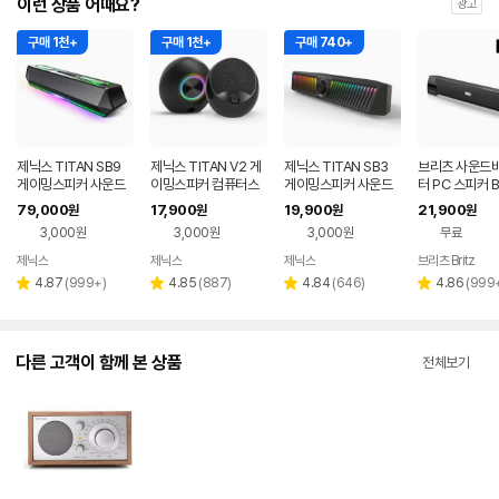
이런 상품 어때요?
광고
구매 1천+
구매 1천+
구매 740+
제닉스 TITAN SB9
제닉스 TITAN V2 게
제닉스 TITAN SB3
브리츠 사운드바
게이밍스피커 사운드
이밍스피커 컴퓨터스
게이밍스피커 사운드
터 PC 스피커 B
바 컴퓨터스피커
피커
바 컴퓨터스피커
79,000
17,900
19,900
21,900
원
원
원
원
3,000원
3,000원
3,000원
무료
제닉스
제닉스
제닉스
브리츠 Britz
네이버
네이버
네이버
페이
페이
페이
리
리
리
리
4.87
(
999+
)
4.85
(
887
)
4.84
(
646
)
4.86
(
999
별
별
별
별
뷰
뷰
뷰
뷰
점
점
점
점
수
수
수
수
다른 고객이 함께 본 상품
전체보기