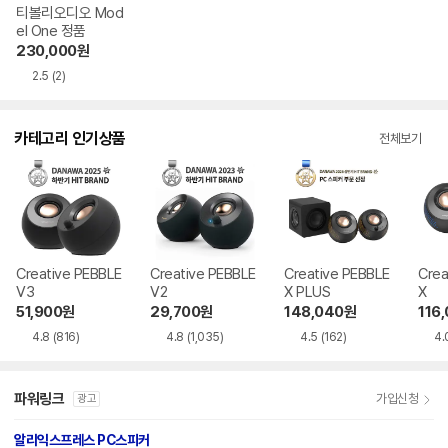
티볼리오디오 Mod
el One 정품
230,000
원
2.5
(2)
카테고리 인기상품
전체보기
Creative PEBBLE
Creative PEBBLE
Creative PEBBLE
Crea
V3
V2
X PLUS
X
51,900
원
29,700
원
148,040
원
116
4.8
(816)
4.8
(1,035)
4.5
(162)
4.
파워링크
가입신청
광고
알리익스프레스 PC스피커