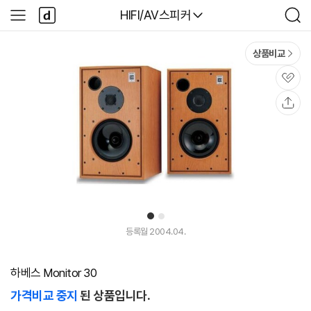
본문 바로가기
다
다나와
HIFI/AV스피커
사
검
나
이
색
와
드
메
메
상품비교
인
뉴
관
심
공
유
1
2
등록월 2004.04.
하베스 Monitor 30
가격비교 중지
된 상품입니다.