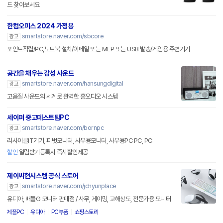
드 찾아보세요
한컴오피스 2024 가정용
smartstore.naver.com/sbcore
광고
포인트적립/PC,노트북 설치/이메일 또는 MLP 또는 USB 발송/게임용 주변기기
공간을 채우는 감성 사운드
smartstore.naver.com/hansungdigital
광고
고음질 사운드의 세계로 완벽한 홈오디오 시스템
세이퍼 중고데스트탑PC
smartstore.naver.com/bornpc
광고
리사이클IT기기, 피벗모니터, 사무용모니터, 사무용PC PC, PC
할인
알림받기등록시 즉시할인제공
제이씨현시스템 공식 스토어
smartstore.naver.com/jchyunplace
광고
유디아, 배틀G 모니터 판매점 / 사무, 게이밍, 고해상도, 전문가용 모니터
제플PC
유디아
PC부품
쇼핑스토리