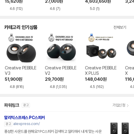
15,620
원
27,000
원
4,603,650
원
3,2
4.6
(112)
4.6
(7)
5.0
(1)
카테고리 인기상품
전체보기
Creative PEBBLE
Creative PEBBLE
Creative PEBBLE
Crea
V3
V2
X PLUS
X
51,900
원
29,700
원
148,040
원
116
4.8
(816)
4.8
(1,035)
4.5
(162)
4.
파워링크
가입신청
광고
알리익스프레스 PC스피커
aliexpress.com/
광고
풍성한 사운드를 원해요? PC스피커 검색하고 알리에서 내게 맞는 사운