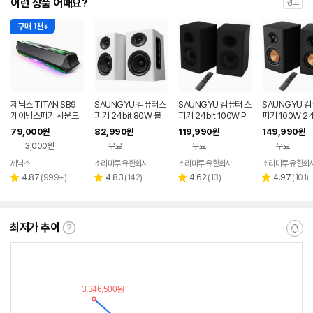
이런 상품 어때요?
광고
구매 1천+
제닉스 TITAN SB9
SAUNGYU 컴퓨터스
SAUNGYU 컴퓨터 스
SAUNGYU 
게이밍스피커 사운드
피커 24bit 80W 블
피커 24bit 100W P
피커 100W 24
바 컴퓨터스피커
루투스 USB DAC AU
C 블루투스 게이밍 BK
디오 2채널 PC
79,000
82,990
119,990
149,990
원
원
원
원
X 옵티컬 연결
4020D 3세대
블루투스 연결
3,000원
무료
무료
무료
제닉스
소리마루 유한회사
소리마루 유한회사
소리마루 유한회
네이버
페이
리
리
리
리
4.87
(
999+
)
4.83
(
142
)
4.62
(
13
)
4.97
(
101
)
별
별
별
별
뷰
뷰
뷰
뷰
점
점
점
점
수
수
수
수
최저가 추이
최
알
저
림
가
받
추
는
이
중
란?