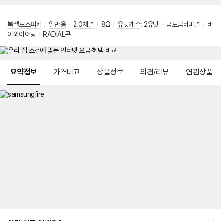
북셸프스피커
/
일반용
/
2.0채널
/
8Ω
/
유닛개수
: 2유닛
/
금도금터미널
/
바
이와이어링
/
RADIAL콘
메뉴 네비게이션
요약정보
가격비교
상품정보
의견/리뷰
연관상품