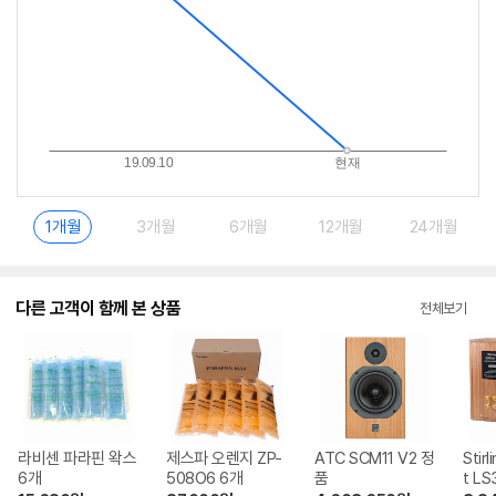
1개월
3개월
6개월
12개월
24개월
다른 고객이 함께 본 상품
전체보기
라비센 파라핀 왁스
제스파 오렌지 ZP-
ATC SCM11 V2 정
Stir
6개
508O6 6개
품
t LS