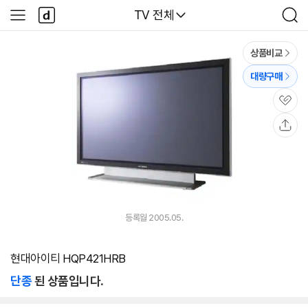
본문 바로가기
다
다나와
TV 전체
사
검
나
이
색
와
드
메
메
상품비교
인
뉴
대량구매
관
심
공
유
등록월 2005.05.
현대아이티 HQP421HRB
단종
된 상품입니다.