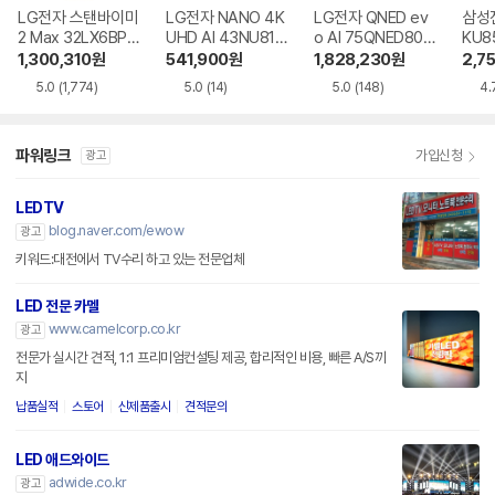
LG전자 스탠바이미
LG전자 NANO 4K
LG전자 QNED ev
삼성전
2 Max 32LX6BPG
UHD AI 43NU810
o AI 75QNED80B
KU8
A
BENA
EA
R
1,300,310
원
541,900
원
1,828,230
원
2,7
5.0
(1,774)
5.0
(14)
5.0
(148)
4.
파워링크
가입신청
광고
LEDTV
blog.naver.com/ewow
광고
키워드:대전에서 TV수리 하고 있는 전문업체
LED 전문 카멜
www.camelcorp.co.kr
광고
전문가 실시간 견적, 1:1 프리미엄컨설팅 제공, 합리적인 비용, 빠른 A/S까
지
납품실적
스토어
신제품출시
견적문의
LED 애드와이드
adwide.co.kr
광고