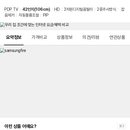
PDP TV
/
42인치(106cm)
/
HD
/
3차원디지털콤필터
/
2중주사방식
/
잡
음제거
/
자동볼륨조절
/
PIP
메뉴 네비게이션
요약정보
가격비교
상품정보
의견/리뷰
연관상품
이런 상품 어때요?
광고