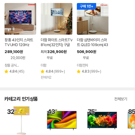
구매 1천+
창홍 43인치 스마트
더함 화이트 스마트TV
더함 삼탠바이미 스마
TV UHD 120Hz
81cm(32인치) 구글
트 QLED 109cm(43
5.0 QLED 이동식TV
인치), 라이트, 이동식
289,100
326,900
506,900
원
최저
원
원
스탠드
20,000원
무료
무료
창홍 공식스토어
더함
더함전자
네이버
페이
리
리
리
4.84
(
45
)
4.84
(
999+
)
4.83
(
999+
)
별
별
별
뷰
뷰
뷰
판매처2
점
점
점
수
수
수
카테고리 인기상품
전체보기