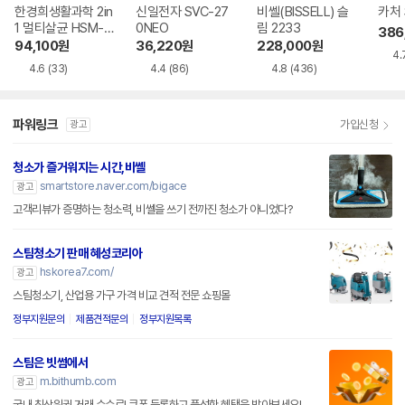
한경희생활과학 2in
신일전자 SVC-27
비쎌(BISSELL) 슬
카처 
1 멀티살균 HSM-1
0NEO
림 2233
386
010TI
94,100
원
36,220
원
228,000
원
4.
4.6
(33)
4.4
(86)
4.8
(436)
파워링크
가입신청
광고
청소가 즐거워지는 시간,비쎌
smartstore.naver.com/bigace
광고
고객리뷰가 증명하는 청소력, 비쎌을 쓰기 전까진 청소가 아니었다?
스팀청소기 판매 혜성코리아
hskorea7.com/
광고
스팀청소기, 산업용 가구 가격 비교 견적 전문 쇼핑몰
정부지원문의
제품견적문의
정부지원목록
스팀은 빗썸에서
m.bithumb.com
광고
국내 최상위권 거래 수수료! 쿠폰 등록하고 풍성한 혜택을 받아보세요!