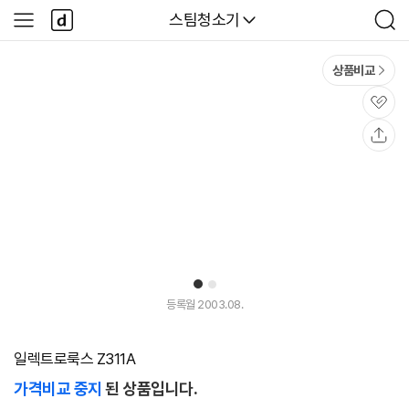
본문 바로가기
다
다나와
스팀청소기
사
검
나
이
색
와
드
메
메
상품비교
인
뉴
관
심
공
유
1
2
등록월 2003.08.
일렉트로룩스 Z311A
가격비교 중지
된 상품입니다.