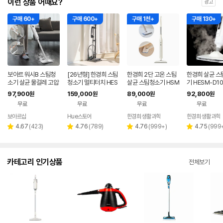
이런 상품 어때요?
광고
구매 60+
구매 600+
구매 1천+
구매 130+
보아르 워시B 스팀청
[26년형] 한경희 스팀
한경희 2단 고온 스팀
한경희 살균 스
소기 살균 물걸레 고압
청소기 멀티터치 HES
살균 스팀청소기 HSM
기 HESM-D1
고온 핸디 스팀기 25
M-D2400
-D1200
97,900
159,000
89,000
92,800
원
원
원
원
초 초고속 예열분사
무료
무료
무료
무료
보아르샵
Hue스토어
한경희 생활과학
한경희 생활과학
네이버
페이
리
리
리
리
4.67
(
423
)
4.76
(
789
)
4.76
(
999+
)
4.75
(
999
별
별
별
별
뷰
뷰
뷰
뷰
점
점
점
점
수
수
수
수
카테고리 인기상품
전체보기