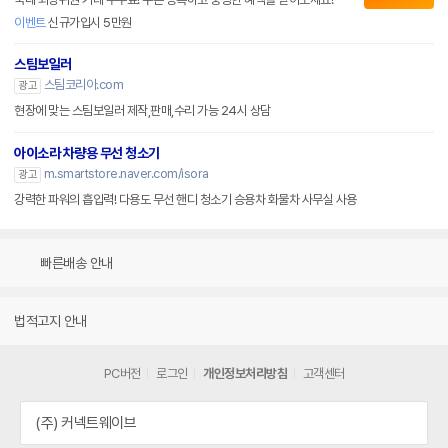
이벤트
신규가입시 5만원
스팀보일러
스팀코리아.com
광고
현장에 맞는 스팀보일러 제작,판매,수리 가능 24시 상담
아이소라 차량용 무선 청소기
m.smartstore.naver.com/isora
광고
강력한 파워의 흡입력! 다용도 무선 핸디 청소기 승용차 화물차 사무실 사용
빠른배송 안내
법적고지 안내
PC버전
로그인
개인정보처리방침
고객센터
(주) 커넥트웨이브