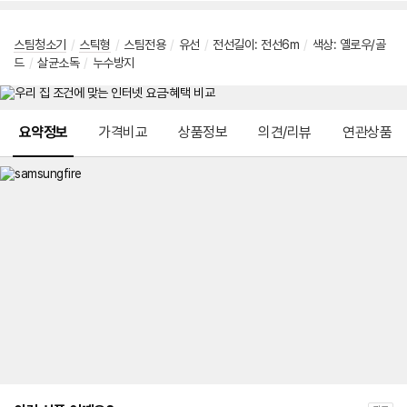
스팀청소기
/
스틱형
/
스팀전용
/
유선
/
전선길이: 전선6m
/
색상: 옐로우/골
드
/
살균소독
/
누수방지
메뉴 네비게이션
요약정보
가격비교
상품정보
의견/리뷰
연관상품