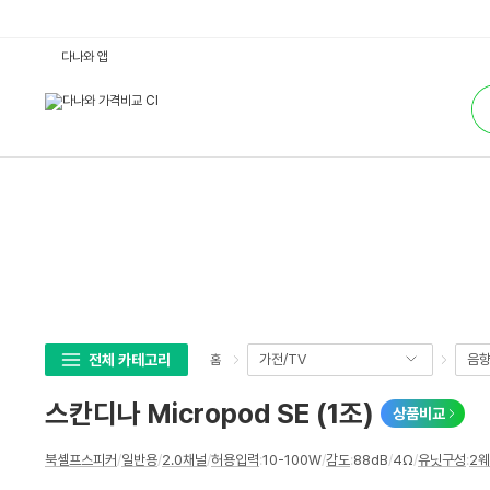
스
다나와 앱
칸
디
통
나
합
M
검
i
색
c
r
o
p
o
d
S
E
(1
조)
:
다
나
와
가
전체 카테고리
가전/TV
음
홈
격
비
교
스칸디나 Micropod SE (1조)
상품비교
상
북셸프스피커
/
일반용
/
2.0채널
/
허용입력
:
10-100W
/
감도
:
88dB
/
4Ω
/
유닛구성
:
2
세
스