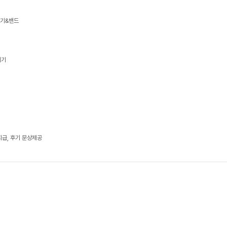
기기&밴드
기기
지급, 후기 문상제공