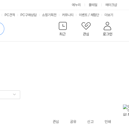
에누리
몰테일
메이크샵
서
PC견적
PC구매상담
쇼핑기획전
커뮤니티
이벤트
/
체험단
더보기
비
검
색
최근
관심
로그인
스
관심
공유
신고
인쇄