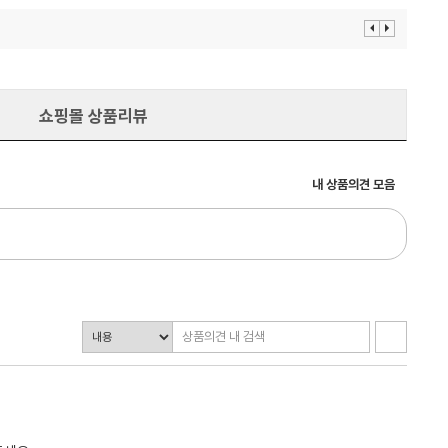
이
다
전
음
보
보
기
기
쇼핑몰 상품리뷰
내 상품의견 모음