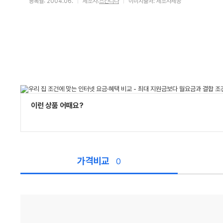
등록월: 2004.06.
제조사:
스칸디나
이미지출처: 제조사제공
이런 상품 어때요?
가격비교
0
가
격
비
교