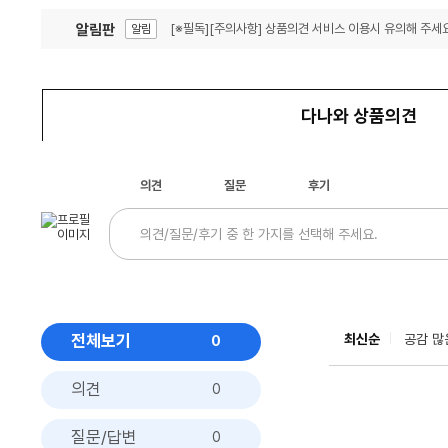
알림판
[※필독][주의사항] 상품의견 서비스 이용시 유의해 주세요
알림
잦은 오류, PC속도 잡자! PC안정화 위해 이건 꼭!
알림
다나와 상품의견
의견
질문
후기
전체보기
최신순
공감 많
0
의견
0
질문/답변
0