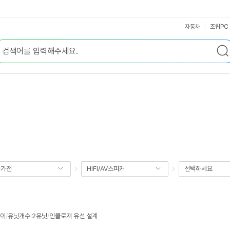
자동차
조립PC
향가전
HIFI/AV스피커
선택하세요
웨이
/
유닛개수
:
2유닛
/
인클로져 유선 설계