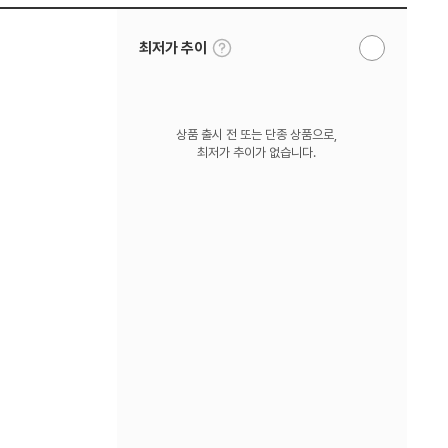
툴
최저가 추이
알
팁
림
보
받
기
기
상품 출시 전 또는 단종 상품으로,
최저가 추이가 없습니다.