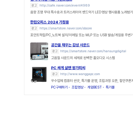
광고
http://cafe.naver.com/event4989
음향 조명 무대 특수효과 트러스레이어 밴드악기 LED영상 행사용품 노래방
한컴오피스 2024 가정용
광고
https://smartstore.naver.com/sbcore
포인트적립/PC,노트북 설치/이메일 또는 MLP 또는 USB 발송/게임용 주변
공간을 채우는 감성 사운드
광고
https://smartstore.naver.com/hansungdigital
고음질 사운드의 세계로 완벽한 홈오디오 시스템
PC 싸게 살땐 왕가피씨
광고
http://www.wanggapc.com
우수업체 컴퓨터 싼곳, 특가몰 운영, 조립과정 오픈, 할인쿠폰
PC구매하기
조립영상
게임BEST
특가몰