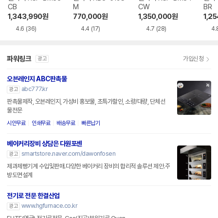
CB
M
CW
BR
1,343,990
원
770,000
원
1,350,000
원
1,2
4.6
(36)
4.4
(17)
4.7
(28)
4.
파워링크
가입신청
광고
오븐레인지 ABC판촉물
abc777.kr
광고
판촉물제작, 오븐레인지, 가성비 홍보물, 초특가할인, 소량/대량, 단체선
물전문
시안무료
인쇄무료
배송무료
빠른납기
베이커리장비 상담은 다원포센
smartstore.naver.com/dawonfosen
광고
제과제빵기계 수입및판매.다양한 베이커리 장비의 합리적 솔루션 제안.주
방도면설계
전기로 전문 한결산업
www.hgfurnace.co.kr
광고