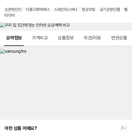
오븐레인지
/
더블고화력버너
/
스테인리스버너
/
항균코팅
/
공기순환단열
/
벨
타이머
메뉴 네비게이션
요약정보
가격비교
상품정보
의견/리뷰
연관상품
이런 상품 어때요?
광고