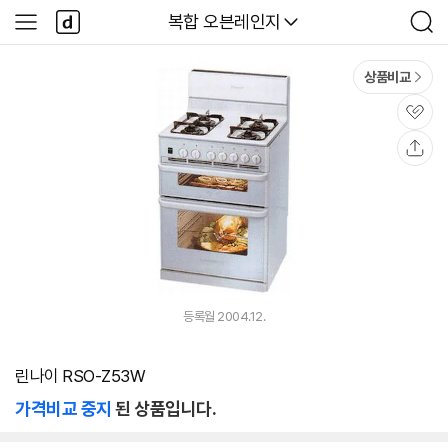
본문 바로가기
다
다나와
복합 오븐레인지
사
검
나
이
색
와
드
메
메
상품비교
인
뉴
관
심
공
유
등록월 2004.12.
린나이 RSO-Z53W
가격비교 중지
된 상품입니다.