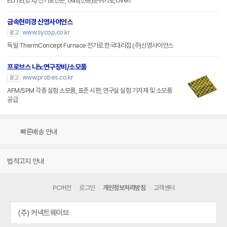
ELITE(영국) 전기로전문, Gas(진공)분위기로,Oven
금속현미경 신영사이언스
www.sycop.co.kr
광고
독일 ThermConcept Furnace 전기로 한국대리점 (주)신영사이언스
프로브스 나노연구장비/소모품
www.probes.co.kr
광고
AFM/SPM 각종 실험 소모품, 표준 시편, 연구실 실험 기자재 및 소모품
공급
빠른배송 안내
법적고지 안내
PC버전
로그인
개인정보처리방침
고객센터
(주) 커넥트웨이브