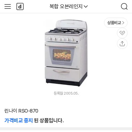
본문 바로가기
다
다나와
복합 오븐레인지
사
검
나
이
색
와
드
메
메
상품비교
인
뉴
관
심
공
유
등록월 2005.05.
린나이 RSO-870
가격비교 중지
된 상품입니다.