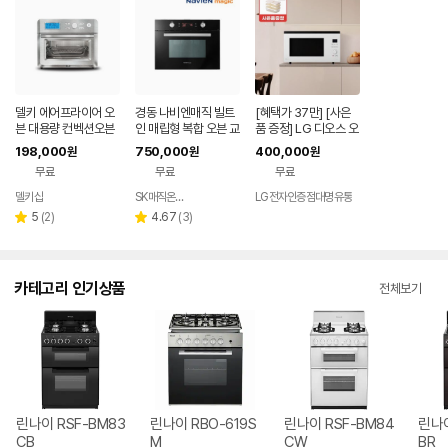
델키 에어프라이어 오
경동 나비엔매직 빌트
[혜택가 37만] [사은
븐 대용량 컨벡션오븐
인 매립형 복합 오븐 교
품 증정] LG 디오스 오
DKW-1018
체 그릴 에어프라이 전
브제컬렉션 광파오븐
198,000
750,000
400,000
원
원
원
자레인지 공간마련시
MLJ39WW
무료
무료
무료
설치
델키샵
SK매직온라인스토어
LG전자인증점대명유통
네이버
네이버
페이
페이
리
리
5
(
2
)
4.67
(
3
)
별
별
뷰
뷰
점
점
수
수
카테고리 인기상품
전체보기
린나이 RSF-BM83
린나이 RBO-619S
린나이 RSF-BM84
린나이
CB
M
CW
BR