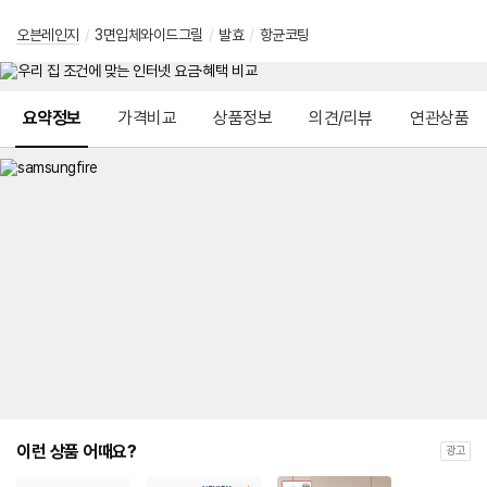
오븐레인지
/
3면입체와이드그릴
/
발효
/
항균코팅
메뉴 네비게이션
요약정보
가격비교
상품정보
의견/리뷰
연관상품
이런 상품 어때요?
광고