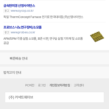
금속현미경 신영사이언스
www.sycop.co.kr
광고
독일 ThermConcept Furnace 전기로 한국대리점 (주)신영사이언스
프로브스 나노연구장비/소모품
www.probes.co.kr
광고
AFM/SPM 각종 실험 소모품, 표준 시편, 연구실 실험 기자재 및 소모품
공급
빠른배송 안내
법적고지 안내
PC버전
로그인
개인정보처리방침
고객센터
(주) 커넥트웨이브