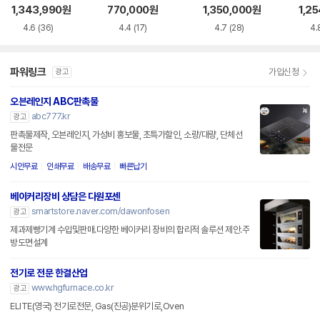
1,343,990
원
770,000
원
1,350,000
원
1,2
4.6
(36)
4.4
(17)
4.7
(28)
4.
파워링크
가입신청
광고
오븐레인지 ABC판촉물
abc777.kr
광고
판촉물제작, 오븐레인지, 가성비 홍보물, 초특가할인, 소량/대량, 단체선
물전문
시안무료
인쇄무료
배송무료
빠른납기
베이커리장비 상담은 다원포센
smartstore.naver.com/dawonfosen
광고
제과제빵기계 수입및판매.다양한 베이커리 장비의 합리적 솔루션 제안.주
방도면설계
전기로 전문 한결산업
www.hgfurnace.co.kr
광고
ELITE(영국) 전기로전문, Gas(진공)분위기로,Oven