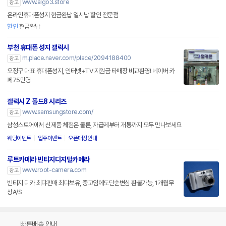
www.algo3.store
광고
온라인휴대폰성지 현금완납 일시납 할인 전문점
할인
현금완납
부천 휴대폰 성지 갤럭시
m.place.naver.com/place/2094188400
광고
오정구 대표 휴대폰성지, 인터넷+TV 지원금 타매장 비교환영! 네이버 카
페75만명
갤럭시 Z 폴드8 시리즈
www.samsungstore.com/
광고
삼성스토어에서 신제품 체험은 물론, 자급제부터 개통까지 모두 만나보세요
웨딩이벤트
입주이벤트
오픈매장안내
루트카메라 빈티지디지털카메라
www.root-camera.com
광고
빈티지 디카 최댜판매 최댜보유, 중고임에도단순변심 환불가능, 1개월무
상A/S
빠른배송 안내