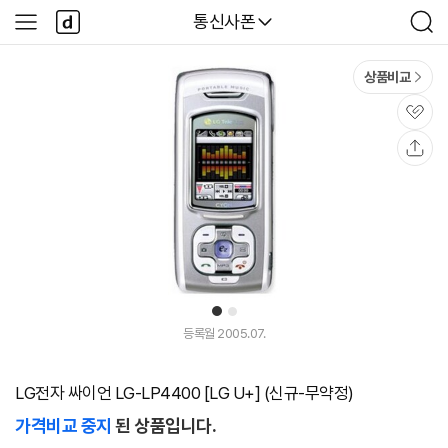
본문 바로가기
다
다나와
통신사폰
사
검
나
이
색
와
드
메
메
상품비교
인
뉴
관
심
공
유
1
2
등록월 2005.07.
LG전자 싸이언 LG-LP4400 [LG U+] (신규-무약정)
가격비교 중지
된 상품입니다.