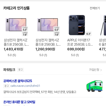
다.
카테고리 인기상품
전체보기
삼성전자 갤럭시Z
삼성전자 갤럭시Z
APPLE 아이폰17
삼성
폴드8 256GB, LG
폴드8 256GB, LG
프로 256GB, LG U
6 울
U+ 기기변경 완납
U+ 번호이동 완납
+ 번호이동 완납
LG 
1,483,410
원
1,260,990
원
699,000
원
477
납
5.0
(5)
5.0
(1)
5.0
(1)
5.
파워링크
가입신청
광고
공짜버스폰 갤럭시S25
cafe.naver.com/tofm01
광고
갤럭시S25 보조금성지 전국택배, 57만 회원, 14년 운영, 당일출고
온라인 휴대폰 알고 모바일