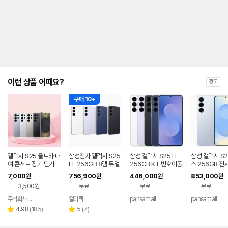
제
안
내
및
유
지
해
야
되
는
이런 상품 어때요?
광고
대
략
구매 10+
적
인
기
간
을
안
내
갤럭시 S25 울트라 대
삼성전자 갤럭시 S25
삼성 갤럭시 S25 FE
삼성 갤럭시 S2
를
여 콘서트 장기 단기
FE 256GB 8램 듀얼
256GB KT 번호이동
스 256GB 전
심 + eSIM 5G 자급제
공시지원 완납
번호이동 완납 
나
7,000
756,900
446,000
853,000
원
원
원
원
폰 구매자납부
제
타
3,500원
무료
무료
무료
내
는
주식회사 폰빌리지
얼리텍
pansamall
pansamall
네이버
표
페이
리
리
4.98
(
185
)
5
(
7
)
별
별
입
뷰
뷰
점
점
니
수
수