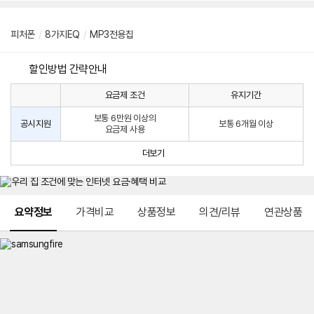
피처폰
/
8가지EQ
/
MP3전용칩
할인방법 간략안내
요금제 조건
유지기간
통
통
신
보통 6만원 이상의
사
신
공시지원
보통 6개월 이상
요금제 사용
할
사
인
공
더보기
방
시
법
지
원
및
메뉴 네비게이션
선
요약정보
가격비교
상품정보
의견/리뷰
연관상품
택
약
정
주
적
용
요
금