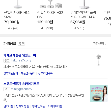
신일전자 SIF-H14
신일전자 SIF-H32
롯데하이마트 플럭
르젠 
SRW
CIV
스 PLX-WLF14AB
75,
WH
79,000
원
139,110
원
57,960
원
4.
4.7
(42)
4.8
(100)
4.5
(15)
파워링크
가입신청
광고
파세코 제품은 혜성코리아
hskorea7.com/
광고
파세코 제품을 취급하고 있는 혜성코리아 쇼핑몰입니다.
정부지원문의
제품견적문의
정부지원목록
스탠드선풍기! 스카이기프트
m.skygift7.com/
광고
스탠드선풍기! 관공서/기업/학교/단체 행사 맞춤제작, 대량할인/무료인
쇄,
인기제품
단체/기념품
행사/답례품
아이디어제품