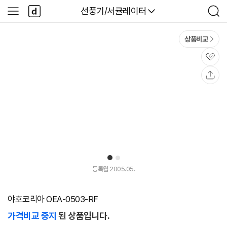
본문 바로가기
다
다나와
선풍기/서큘레이터
사
검
나
이
색
와
드
메
메
상품비교
인
뉴
관
심
공
유
1
2
등록월 2005.05.
야호코리아 OEA-0503-RF
가격비교 중지
된 상품입니다.