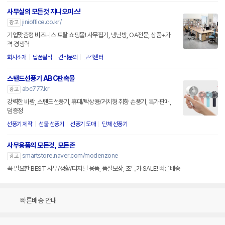
사무실의 모든것 지니오피스!
jinioffice.co.kr/
광고
기업맞춤형 비즈니스 토탈 쇼핑몰! 사무집기, 냉난방, OA전문, 상품+가
격 경쟁력
회사소개
납품실적
견적문의
고객센터
스탠드선풍기 ABC판촉물
abc777.kr
광고
강력한 바람, 스탠드선풍기, 휴대/탁상용/거치형 취향 손풍기, 특가판매,
덤증정
선풍기 제작
선물 선풍기
선풍기 도매
단체 선풍기
사무용품의 모든것, 모든존
smartstore.naver.com/modenzone
광고
꼭 필요한 BEST 사무/생활/디지털 용품, 품질보장, 초특가 SALE! 빠른배송
빠른배송 안내