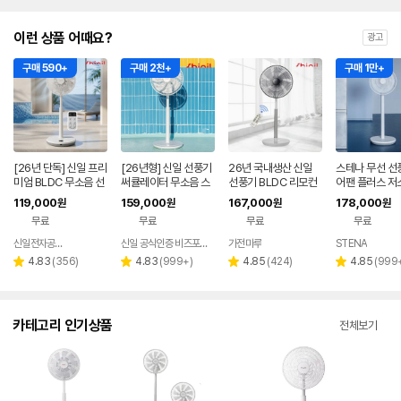
이런 상품 어때요?
광고
구매 590+
구매 2천+
구매 1만+
[26년 단독] 신일 프리
[26년형] 신일 선풍기
26년 국내생산 신일
스테나 무선 선
미엄 BLDC 무소음 선
써큘레이터 무소음 스
선풍기 BLDC 리모컨
어팬 플러스 저
풍기 35cm 서큘레이
탠드 BLDC 서큘레이
무소음 가정용 사무실
LDC 가정용 아
119,000
159,000
167,000
178,000
원
원
원
원
터 아이보리
터 저소음
스탠드 원룸 35cm
아
무료
무료
무료
무료
신일전자공식인증 베스트바이
신일 공식인증 비즈포비즈
가전마루
STENA
네이버
페이
리
리
리
리
4.83
(
356
)
4.83
(
999+
)
4.85
(
424
)
4.85
(
999
별
별
별
별
뷰
뷰
뷰
뷰
점
점
점
점
수
수
수
수
카테고리 인기상품
전체보기