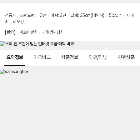
선풍기
/
스탠드형
/
유선
/
바람
:
3단
/
날개
:
35cm(14인치)
/
5엽날개
/
타이
머
/
리모컨
/
[편의]
아로마발향
/
과열방지장치
메뉴 네비게이션
요약정보
가격비교
상품정보
의견/리뷰
연관상품