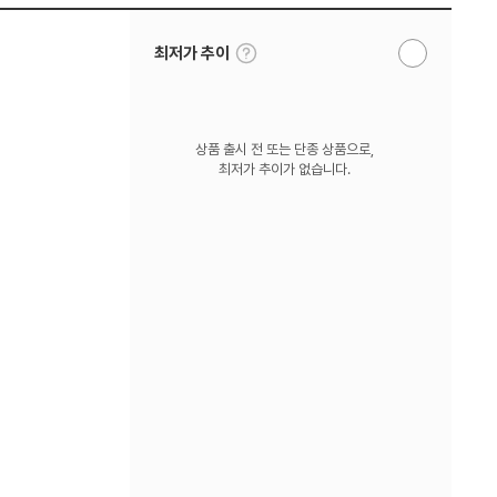
툴
최저가 추이
알
팁
림
보
받
기
기
상품 출시 전 또는 단종 상품으로,
최저가 추이가 없습니다.