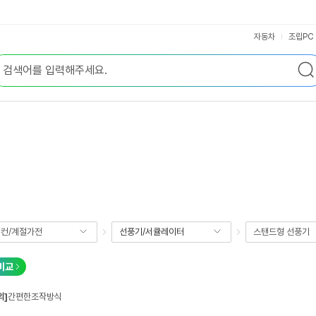
자동차
조립PC
컨/계절가전
선풍기/서큘레이터
스탠드형 선풍기
비교
의]
간편한조작방식