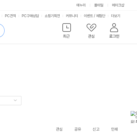
에누리
몰테일
메이크샵
서
PC견적
PC구매상담
쇼핑기획전
커뮤니티
이벤트
/
체험단
더보기
비
검
색
최근
관심
로그인
스
관심
공유
신고
인쇄