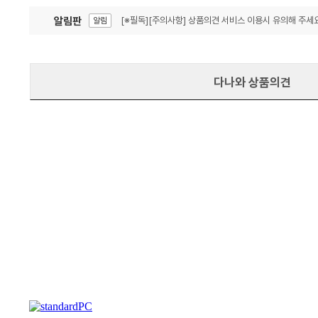
알림판
[※필독][주의사항] 상품의견 서비스 이용시 유의해 주세요
알림
잦은 오류, PC속도 잡자! PC안정화 위해 이건 꼭!
알림
다나와 상품의견