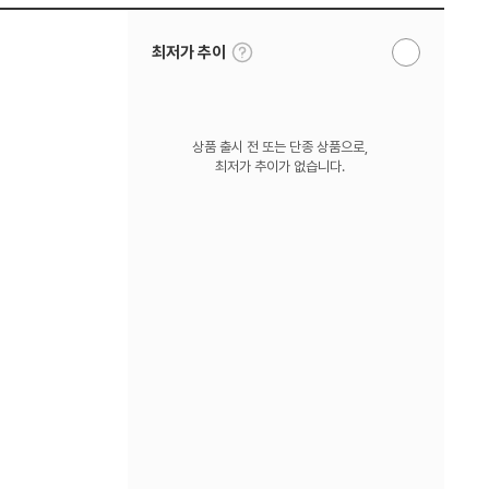
툴
최저가 추이
알
팁
림
보
받
기
기
상품 출시 전 또는 단종 상품으로,
최저가 추이가 없습니다.