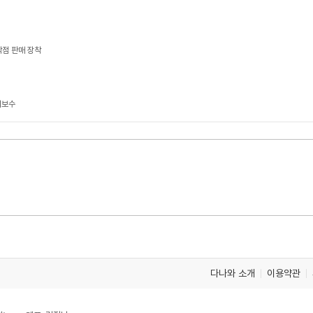
점 판매 장착
지보수
다나와 소개
이용약관