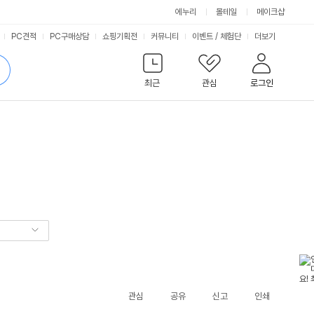
에누리
몰테일
메이크샵
서
PC견적
PC구매상담
쇼핑기획전
커뮤니티
이벤트
/
체험단
더보기
비
검
색
최근
관심
로그인
스
관심
공유
신고
인쇄