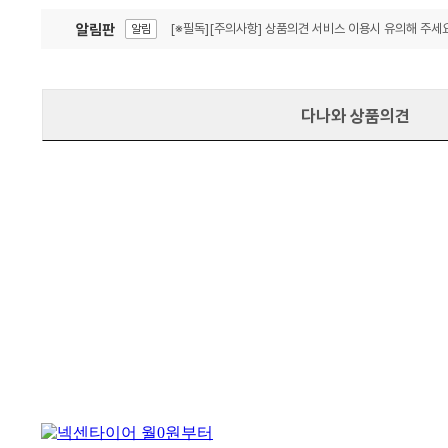
알림판
[※필독][주의사항] 상품의견 서비스 이용시 유의해 주세요
알림
잦은 오류, PC속도 잡자! PC안정화 위해 이건 꼭!
알림
다나와 상품의견