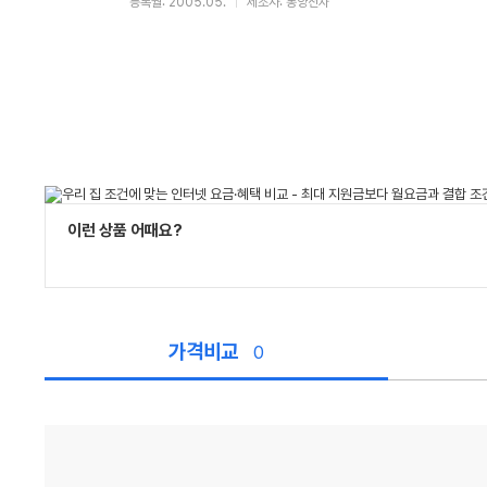
등록월: 2005.05.
제조사: 동양전자
이런 상품 어때요?
가격비교
0
가
격
비
교