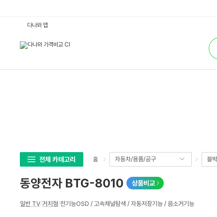
동
다나와 앱
양
전
통
자
합
B
검
T
색
G
-
8
0
1
0
:
다
나
와
가
격
비
교
전체 카테고리
자동차/용품/공구
블박
홈
동양전자 BTG-8010
상품비교
상
일반 TV
/
거치형
/
전기능OSD / 고속채널탐색 / 자동저장기능 / 음소거기능
세
스