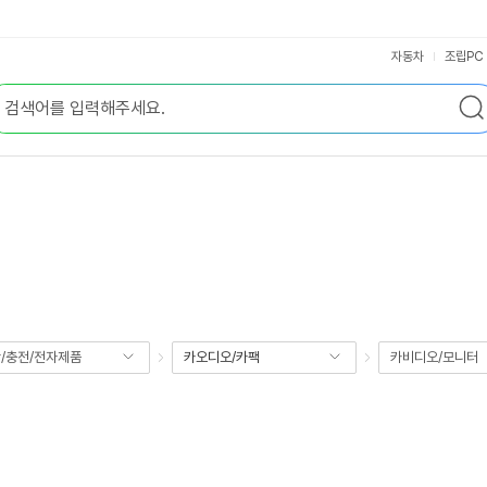
자동차
조립PC
/충전/전자제품
카오디오/카팩
카비디오/모니터