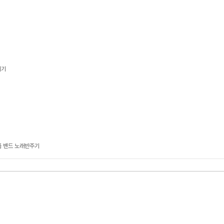
기기
품 밴드 노래반주기