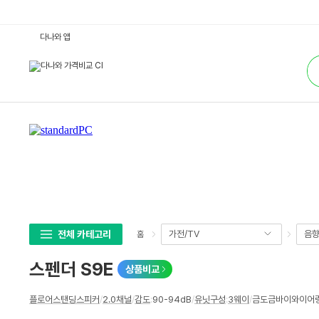
스
다나와 앱
펜
더
통
S
합
9
검
E
색
:
다
나
와
가
격
비
교
전체 카테고리
가전/TV
음
홈
스펜더 S9E
상품비교
상
플로어스탠딩스피커
/
2.0채널
/
감도
:
90-94dB
/
유닛구성
:
3웨이
/
금도금바이와이어링 / 
세
스