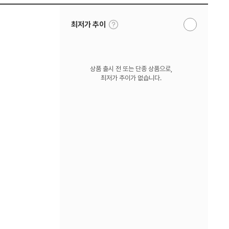
툴
최저가 추이
알
팁
림
보
받
기
기
상품 출시 전 또는 단종 상품으로,
최저가 추이가 없습니다.