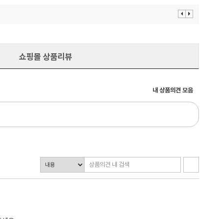
이
다
전
음
보
보
기
기
쇼핑몰 상품리뷰
내 상품의견 모음