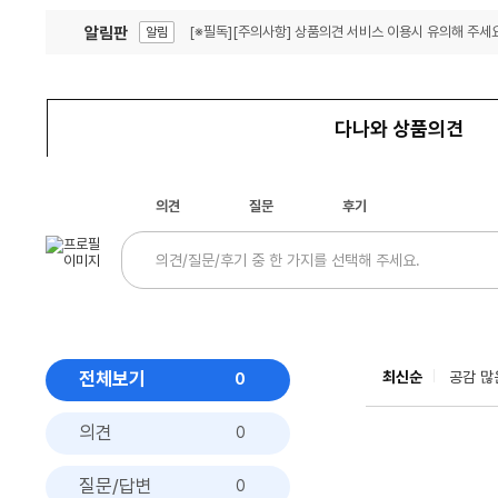
알림판
[※필독][주의사항] 상품의견 서비스 이용시 유의해 주세요
알림
잦은 오류, PC속도 잡자! PC안정화 위해 이건 꼭!
알림
다나와 상품의견
의견
질문
후기
전체보기
최신순
공감 많
0
의견
0
질문/답변
0