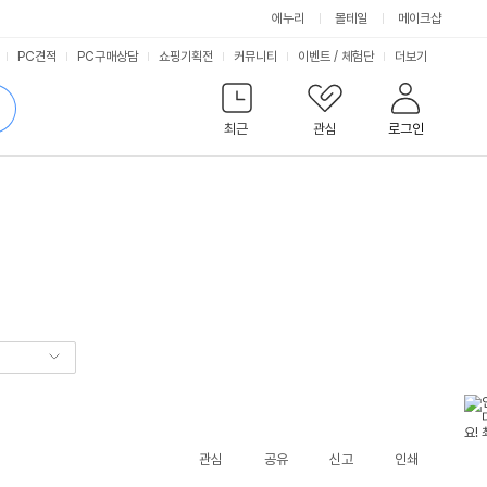
에누리
몰테일
메이크샵
서
PC견적
PC구매상담
쇼핑기획전
커뮤니티
이벤트
/
체험단
더보기
비
검
색
최근
관심
로그인
스
관심
공유
신고
인쇄