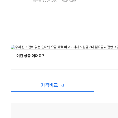
등록월: 2004.06.
제조사:
스펜더
이런 상품 어때요?
가격비교
0
가
격
비
교