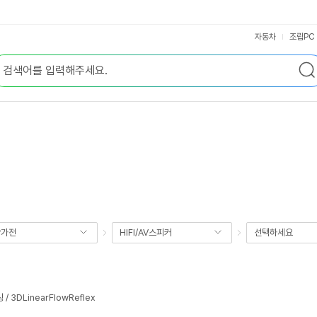
자동차
조립PC
향가전
HIFI/AV스피커
선택하세요
3DLinearFlowReflex