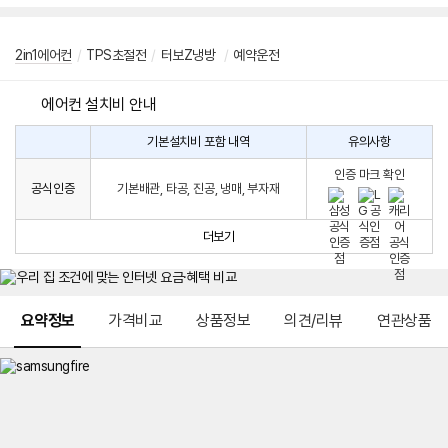
2in1에어컨
/
TPS초절전
/
터보Z냉방
/
예약운전
에어컨 설치비 안내
기본설치비 포함 내역
유의사항
에
에
어
인증 마크 확인
컨
어
공식인증
기본배관, 타공, 진공, 냉매, 부자재
설
컨
치
구
비
매
더보기
시
발
생
되
메뉴 네비게이션
는
요약정보
가격비교
상품정보
의견/리뷰
연관상품
설
치
비
에
대
한
안