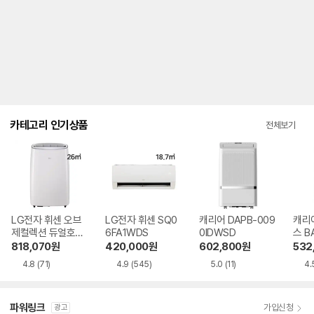
내
를
나
타
내
는
표
입
니
다.
카테고리 인기상품
전체보기
LG전자 휘센 오브
LG전자 휘센 SQ0
캐리어 DAPB-009
캐리
제컬렉션 듀얼호스
6FA1WDS
0IDWSD
스 B
PQ08FDWBS
WS
818,070
원
420,000
원
602,800
원
532
4.8
(71)
4.9
(545)
5.0
(11)
4.
파워링크
가입신청
광고