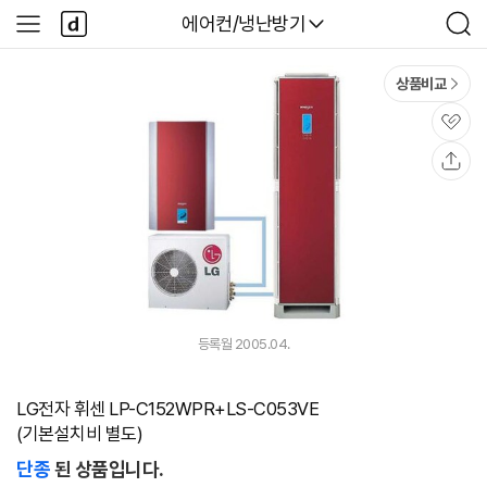
본문 바로가기
다
다나와
에어컨/냉난방기
사
검
나
이
색
와
드
메
메
상품비교
인
뉴
관
심
공
유
등록월 2005.04.
LG전자 휘센 LP-C152WPR+LS-C053VE
(기본설치비 별도)
단종
된 상품입니다.