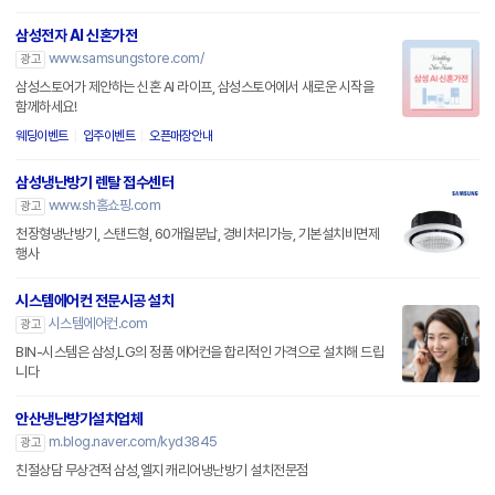
삼성전자 AI 신혼가전
www.samsungstore.com/
광고
삼성스토어가 제안하는 신혼 AI 라이프, 삼성스토어에서 새로운 시작을
함께하세요!
웨딩이벤트
입주이벤트
오픈매장안내
삼성냉난방기 렌탈 접수센터
www.sh홈쇼핑.com
광고
천장형냉난방기, 스탠드형, 60개월분납, 경비처리가능, 기본설치비면제
행사
시스템에어컨 전문시공 설치
시스템에어컨.com
광고
BIN-시스템은 삼성,LG의 정품 에어컨을 합리적인 가격으로 설치해 드립
니다
안산냉난방기설치업체
m.blog.naver.com/kyd3845
광고
친절상담 무상견적 삼성,엘지 캐리어냉난방기 설치전문점