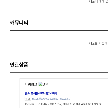
제품에 대해 
커뮤니티
제품을 사용해
연관상품
파워링크
엡손 공식몰 단독 특가 진행
광고
https://www.epsonlounge.co.kr/
150인치 프로젝터를 집에서! 오직, 30대 한정 최대 46% 할인 진행 중