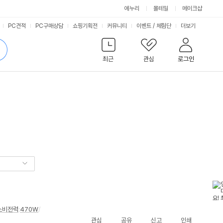
에누리
몰테일
메이크샵
서
PC견적
PC구매상담
쇼핑기획전
커뮤니티
이벤트
/
체험단
더보기
비
검
색
최근
관심
로그인
스
소비전력
:
470W
/
관심
공유
신고
인쇄