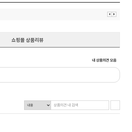
이
다
전
음
보
보
기
기
쇼핑몰 상품리뷰
내 상품의견 모음