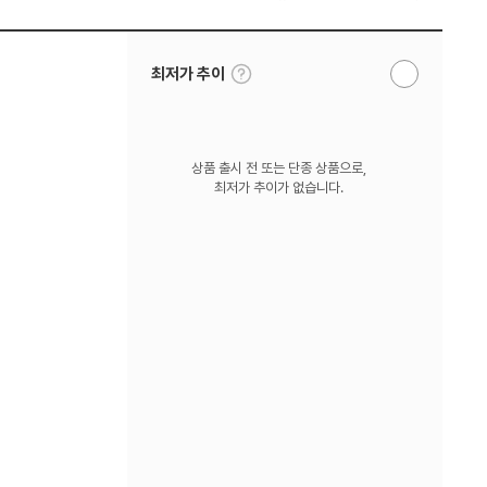
툴
최저가 추이
알
팁
림
보
받
기
기
상품 출시 전 또는 단종 상품으로,
최저가 추이가 없습니다.