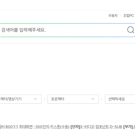
자동차
조립PC
젝터/영상기기
프로젝터
선택하세요
암비
:
800:1:1
/
최대화면
:
-300인치
/
키스톤(수동)
/
[단자]
S-비디오
/
컴포넌트
/
D-SUB
/
[부가]