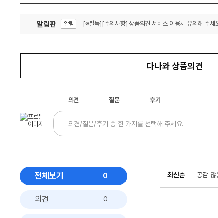
알림판
[※필독][주의사항] 상품의견 서비스 이용시 유의해 주세요
알림
잦은 오류, PC속도 잡자! PC안정화 위해 이건 꼭!
알림
다나와 상품의견
의견
질문
후기
전체보기
최신순
공감 많
0
의견
0