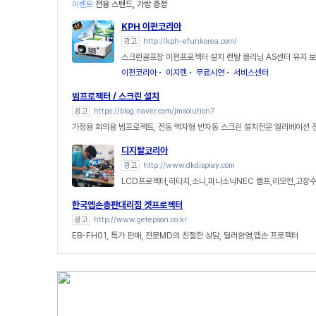
이벤트
전용 스탠드, 가방 증정
KPH 이펀코리아
광고
http://kph-efunkorea.com/
스크린골프장 이펀프로젝터 설치 렌탈 클리닝 AS센터 유지 
이펀코리아
이지렌
무료시연
서비스센터
빔프로젝터 / 스크린 설치
광고
https://blog.naver.com/jmsolution7
가정용 회의용 빔프로젝트, 전동 액자형 반자동 스크린 설치전문 엘리베이션
디지탈코리아
광고
http://www.dkdisplay.com
LCD프로젝터,히타치,소니,파나소닉NEC 램프,리모컨,고장수리
한국엡손총판대리점 겟프로젝터
광고
http://www.getepson.co.kr
EB-FH01, 특가 판매, 전문MD의 친절한 상담, 딜러환영,엡손 프로젝터