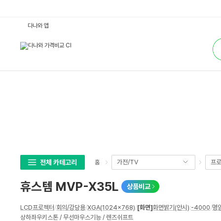
휴
다나와 앱
스
템
통
M
합
V
검
P
색
-
X
3
5
L
:
다
나
와
가
격
비
교
전체 카테고리
가전/TV
프로
홈
휴스템 MVP-X35L
상품비교
상
LCD프로젝터
/
회의/강당용
/
XGA(1024x768)
/
[화면]
화면밝기(안시)
:
-4000
/
명
세
상하좌우키스톤 / 무선마우스기능 / 렌즈쉬프트
스