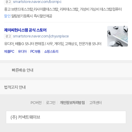
smartstore.naver.com/bornpc
광고
중고 브랜드데스크탑,리사이클데스크탑, 리퍼데스크탑, 가성비 가심비 데스크탑컴퓨터
할인
알림받기등록시 즉시할인제공
제이씨현시스템 공식 스토어
smartstore.naver.com/jchyunplace
광고
유디아, 배틀G 모니터 판매점 / 사무, 게이밍, 고해상도, 전문가용 모니터
제플PC
유디아
PC부품
쇼핑스토리
빠른배송 안내
법적고지 안내
PC버전
로그인
개인정보처리방침
고객센터
(주) 커넥트웨이브