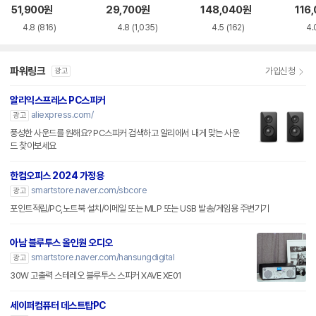
51,900
원
29,700
원
148,040
원
116
4.8
(816)
4.8
(1,035)
4.5
(162)
4.
파워링크
가입신청
광고
알리익스프레스 PC스피커
aliexpress.com/
광고
풍성한 사운드를 원해요? PC스피커 검색하고 알리에서 내게 맞는 사운
드 찾아보세요
한컴오피스 2024 가정용
smartstore.naver.com/sbcore
광고
포인트적립/PC,노트북 설치/이메일 또는 MLP 또는 USB 발송/게임용 주변기기
아남 블루투스 올인원 오디오
smartstore.naver.com/hansungdigital
광고
30W 고출력 스테레오 블루투스 스피커 XAVE XE01
세이퍼컴퓨터 데스트탑PC