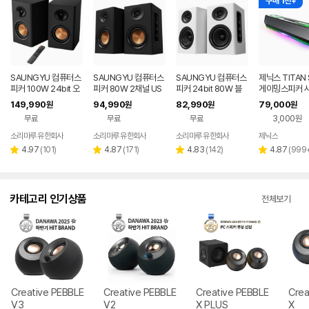
구매 1천+
SAUNGYU 컴퓨터스
SAUNGYU 컴퓨터스
SAUNGYU 컴퓨터스
제닉스 TITAN 
피커 100W 24bit 오
피커 80W 2채널 US
피커 24bit 80W 블
게이밍스피커 
디오 2채널 PC 유선
B DAC 옵티컬 유선 연
루투스 USB DAC AU
바 컴퓨터스피
149,990
94,990
82,990
79,000
원
원
원
원
블루투스 연결
결 블루투스 스피커
X 옵티컬 연결
무료
무료
무료
3,000원
소리마루 유한회사
소리마루 유한회사
소리마루 유한회사
제닉스
네이버
페이
리
리
리
리
4.97
(
101
)
4.87
(
171
)
4.83
(
142
)
4.87
(
999
별
별
별
별
뷰
뷰
뷰
뷰
점
점
점
점
수
수
수
수
카테고리 인기상품
전체보기
Creative PEBBLE
Creative PEBBLE
Creative PEBBLE
Crea
V3
V2
X PLUS
X