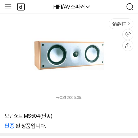
본문 바로가기
다
다나와
HIFI/AV스피커
사
검
나
이
색
와
드
메
메
상품비교
인
뉴
관
심
공
유
등록월 2005.05.
모던쇼트 MS504(단종)
단종
된 상품입니다.