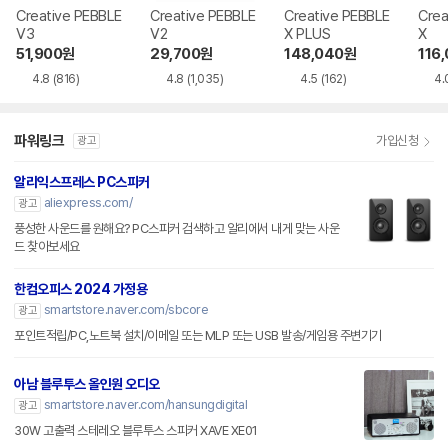
Creative PEBBLE
Creative PEBBLE
Creative PEBBLE
Crea
V3
V2
X PLUS
X
51,900
원
29,700
원
148,040
원
116
4.8
(816)
4.8
(1,035)
4.5
(162)
4.
파워링크
가입신청
광고
알리익스프레스 PC스피커
aliexpress.com/
광고
풍성한 사운드를 원해요? PC스피커 검색하고 알리에서 내게 맞는 사운
드 찾아보세요
한컴오피스 2024 가정용
smartstore.naver.com/sbcore
광고
포인트적립/PC,노트북 설치/이메일 또는 MLP 또는 USB 발송/게임용 주변기기
아남 블루투스 올인원 오디오
smartstore.naver.com/hansungdigital
광고
30W 고출력 스테레오 블루투스 스피커 XAVE XE01