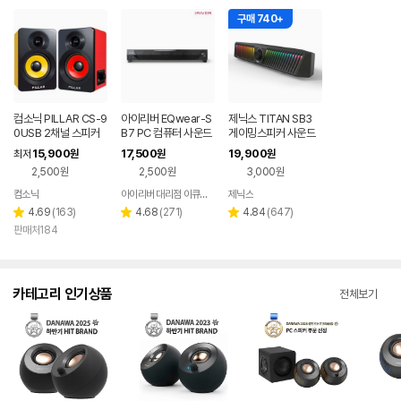
구매 740+
컴소닉 PILLAR CS-9
아이리버 EQwear-S
제닉스 TITAN SB3
0USB 2채널 스피커
B7 PC 컴퓨터 사운드
게이밍스피커 사운드
바스피커
바 컴퓨터스피커
15,900
17,500
19,900
최저
원
원
원
2,500원
2,500원
3,000원
컴소닉
아이리버 대리점 이큐웨어
제닉스
네이버
페이
리
리
리
4.69
(
163
)
4.68
(
271
)
4.84
(
647
)
별
별
별
뷰
뷰
뷰
판매처184
점
점
점
수
수
수
카테고리 인기상품
전체보기