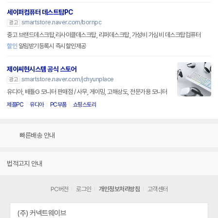
세이퍼컴퓨터 데스트탑PC
smartstore.naver.com/bornpc
광고
중고 브랜드데스크탑,리사이클데스크탑, 리퍼데스크탑, 가성비 가심비 데스크탑컴퓨터
할인
알림받기등록시 즉시할인제공
제이씨현시스템 공식 스토어
smartstore.naver.com/jchyunplace
광고
유디아, 배틀G 모니터 판매점 / 사무, 게이밍, 고해상도, 전문가용 모니터
제플PC
유디아
PC부품
쇼핑스토리
빠른배송 안내
법적고지 안내
PC버전
로그인
개인정보처리방침
고객센터
(주) 커넥트웨이브