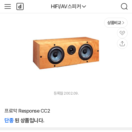
본문 바로가기
다
다나와
HIFI/AV스피커
사
검
나
이
색
와
드
메
메
상품비교
인
뉴
관
심
공
유
등록월 2002.09.
프로악 Response CC2
단종
된 상품입니다.