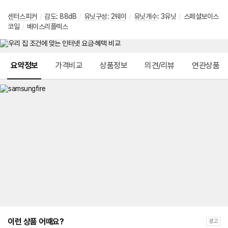
센터스피커
/
감도
: 88dB
/
유닛구성
:
2웨이
/
유닛개수
: 3유닛
/
스페셜보이스
코일
/
베이스리플렉스
메뉴 네비게이션
요약정보
가격비교
상품정보
의견/리뷰
연관상품
이런 상품 어때요?
광고