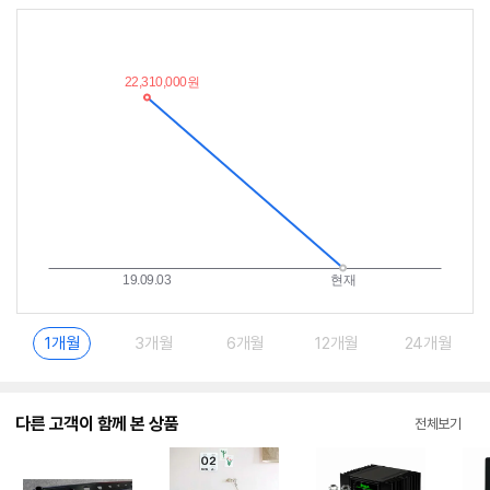
최
알
저
림
가
받
추
는
이
중
란?
1개월
3개월
6개월
12개월
24개월
다른 고객이 함께 본 상품
전체보기