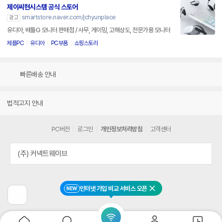
제이씨현시스템 공식 스토어
smartstore.naver.com/jchyunplace
광고
유디아, 배틀G 모니터 판매점 / 사무, 게이밍, 고해상도, 전문가용 모니터
제플PC
유디아
PC부품
쇼핑스토리
빠른배송 안내
법적고지 안내
PC버전
로그인
개인정보처리방침
고객센터
(주) 커넥트웨이브
인터넷 가입 비교 서비스 오픈
NEW
닫기
이
전
페
이