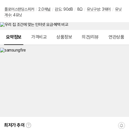
플로어스탠딩스피커
/
2.0채널
/
감도
: 90dB
/
8Ω
/
유닛구성
:
3웨이
/
유닛
개수
: 4유닛
메뉴 네비게이션
요약정보
가격비교
상품정보
의견/리뷰
연관상품
최저가 추이