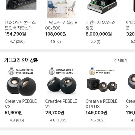
LUXON 프론트 스
두닷 콰트로 책상 8
매킨토시 MA252
야마하
트럿바 차종선택
00x800
정품
품
154,790
원
108,000
원
8,000,000
원
320
4.7
(250)
4.8
(6)
5.0
(1)
5.
카테고리 인기상품
전체보기
Creative PEBBLE
Creative PEBBLE
Creative PEBBLE
Crea
V3
V2
X PLUS
X
51,900
원
29,700
원
149,000
원
116
4.8
(816)
4.8
(1,035)
4.5
(162)
4.