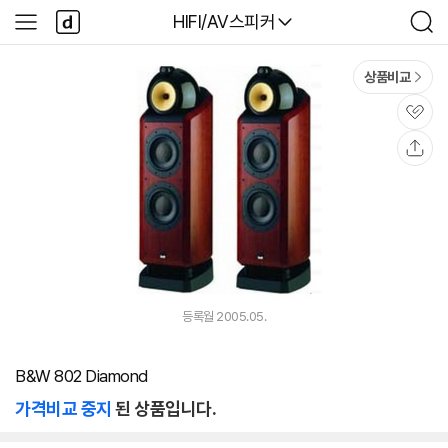
본문 바로가기
다
다나와
HIFI/AV스피커
사
검
나
이
색
와
드
메
메
상품비교
인
뉴
관
심
공
유
등록월 2005.05.
B&W 802 Diamond
가격비교 중지
된 상품입니다.