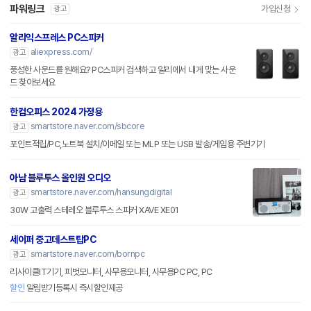
파워링크
가입신청
광고
알리익스프레스 PC스피커
aliexpress.com/
광고
풍성한 사운드를 원해요? PC스피커 검색하고 알리에서 내게 맞는 사운
드 찾아보세요
한컴오피스 2024 가정용
smartstore.naver.com/sbcore
광고
포인트적립/PC,노트북 설치/이메일 또는 MLP 또는 USB 발송/게임용 주변기기
아남 블루투스 올인원 오디오
smartstore.naver.com/hansungdigital
광고
30W 고출력 스테레오 블루투스 스피커 XAVE XE01
세이퍼 중고데스트탑PC
smartstore.naver.com/bornpc
광고
리사이클IT기기, 피벗모니터, 사무용모니터, 사무용PC PC, PC
할인
알림받기등록시 즉시할인제공