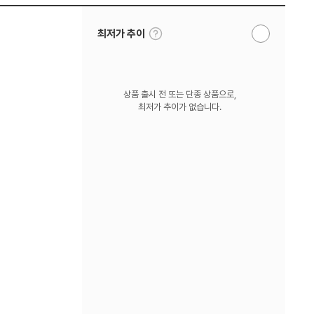
툴
최저가 추이
알
팁
림
보
받
기
기
상품 출시 전 또는 단종 상품으로,
최저가 추이가 없습니다.