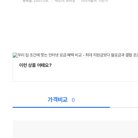
등록월: 2001.04.
제조사: 르비앙
이미지출처: 11번가
이런 상품 어때요?
가격비교
0
가
격
비
교