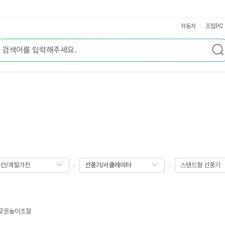
자동차
조립PC
컨/계절가전
선풍기/서큘레이터
스탠드형 선풍기
로운높이조절