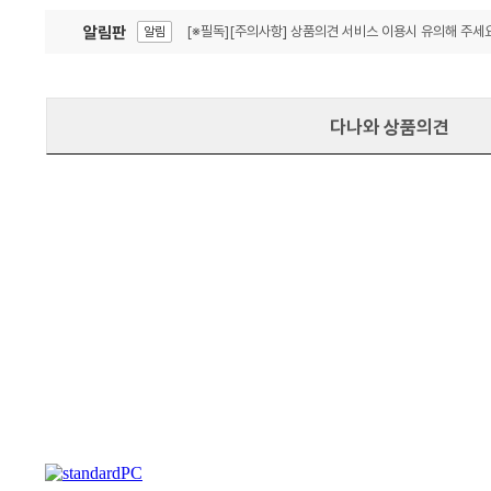
알림판
[※필독][주의사항] 상품의견 서비스 이용시 유의해 주세요
알림
잦은 오류, PC속도 잡자! PC안정화 위해 이건 꼭!
알림
다나와 상품의견