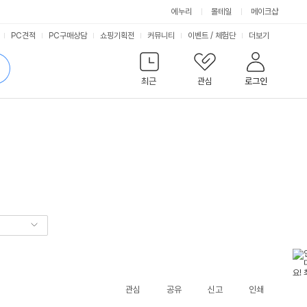
에누리
몰테일
메이크샵
서
PC견적
PC구매상담
쇼핑기획전
커뮤니티
이벤트
/
체험단
더보기
비
검
색
최근
관심
로그인
스
관심
공유
신고
인쇄