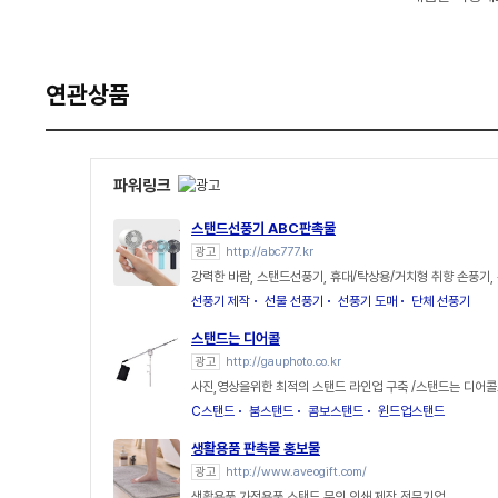
연관상품
파워링크
스탠드선풍기 ABC판촉물
광고
http://abc777.kr
강력한 바람, 스탠드선풍기, 휴대/탁상용/거치형 취향 손풍기,
선풍기 제작
선물 선풍기
선풍기 도매
단체 선풍기
스탠드는 디어콜
광고
http://gauphoto.co.kr
사진,영상을위한 최적의 스탠드 라인업 구축 /스탠드는 디어
C스탠드
붐스탠드
콤보스탠드
윈드업스탠드
생활용품 판촉물 홍보물
광고
http://www.aveogift.com/
생활용품 가정용품 스탠드 문의 인쇄 제작 전문기업