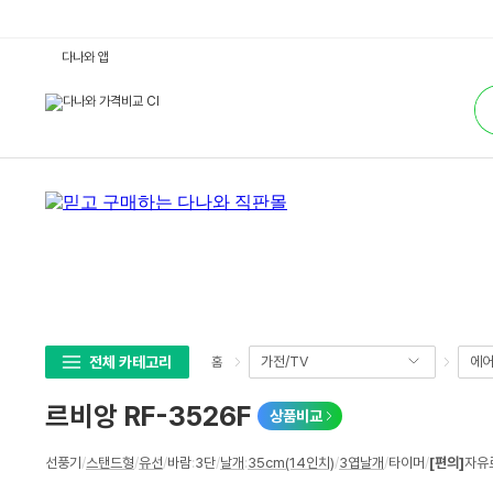
르
다나와 앱
비
앙
통
R
합
F
검
-
색
3
5
2
6
F
:
다
나
와
가
격
비
교
전체 카테고리
가전/TV
에어
홈
르비앙 RF-3526F
상품비교
상
선풍기
/
스탠드형
/
유선
/
바람
:
3단
/
날개
:
35cm(14인치)
/
3엽날개
/
타이머
/
[편의]
자유
세
스