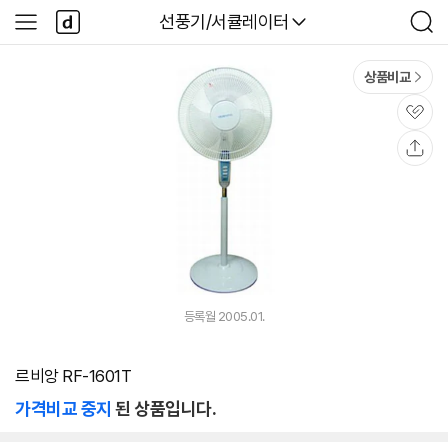
본문 바로가기
다
다나와
선풍기/서큘레이터
사
검
나
이
색
와
드
메
메
상품비교
인
뉴
관
심
공
유
등록월 2005.01.
르비앙 RF-1601T
가격비교 중지
된 상품입니다.