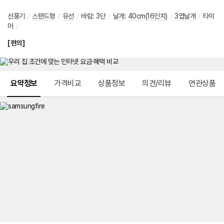
선풍기
/
스탠드형
/
유선
/
바람
:
3단
/
날개
:
40cm(16인치)
/
3엽날개
/
타이
머
/
[편의]
메뉴 네비게이션
요약정보
가격비교
상품정보
의견/리뷰
연관상품