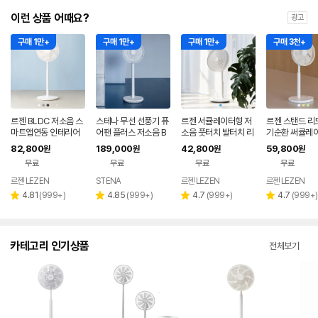
이런 상품 어때요?
광고
구매 1만+
구매 1만+
구매 1만+
구매 3천+
르젠 BLDC 저소음 스
스테나 무선 선풍기 퓨
르젠 서큘레이터형 저
르젠 스탠드 리
마트앱연동 인테리어
어팬 플러스 저소음 B
소음 풋터치 발터치 리
기순환 써큘레이
써큘레이터 선풍기 LZ
LDC 가정용 아기 신생
모컨 스탠드형 선풍기
풍기 LZEF-AR
82,800
189,000
42,800
59,800
원
원
원
원
EF-DC290 릴리화이
아
LZEF-R132C
무료
무료
무료
무료
트
르젠 LEZEN
STENA
르젠 LEZEN
르젠 LEZEN
리
리
리
리
4.81
(
999+
)
4.85
(
999+
)
4.7
(
999+
)
4.7
(
999+
)
별
별
별
별
뷰
뷰
뷰
뷰
점
점
점
점
수
수
수
수
카테고리 인기상품
전체보기