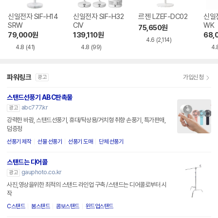
신일전자 SIF-H14
신일전자 SIF-H32
르젠 LZEF-DC02
신일전
SRW
CIV
WK
75,650
원
79,000
원
139,110
원
68,
4.6
(2,114)
4.8
(41)
4.8
(99)
4.
파워링크
가입신청
광고
스탠드선풍기 ABC판촉물
abc777.kr
광고
강력한 바람, 스탠드선풍기, 휴대/탁상용/거치형 취향 손풍기, 특가판매,
덤증정
선풍기 제작
선물 선풍기
선풍기 도매
단체 선풍기
스탠드는 디어콜
gauphoto.co.kr
광고
사진,영상을위한 최적의 스탠드 라인업 구축 /스탠드는 디어콜로부터 시
작
C스탠드
붐스탠드
콤보스탠드
윈드업스탠드