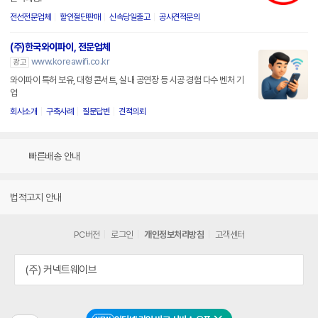
전선전문업체
할인절단판매
신속당일출고
공사견적문의
(주)한국와이파이, 전문업체
www.koreawifi.co.kr
광고
와이파이 특허 보유, 대형 콘서트, 실내 공연장 등 시공 경험 다수 벤처 기
업
회사소개
구축사례
질문답변
견적의뢰
빠른배송 안내
법적고지 안내
PC버전
로그인
개인정보처리방침
고객센터
(주) 커넥트웨이브