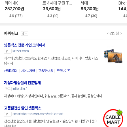
리머 4K
트 4세대 구글 TV
세대
Bird
4K
257,700
원
36,600
원
86,300
원
144
4.9
(177)
4.3
(10)
4.7
(30)
4.
파워링크
가입신청
광고
셋톱박스 전문 기업 크라이저
krizer.com
광고
최적의 안정성! 성능/속도 한계없이! 산업용, 광고용, 사이니지, 맞춤 커스
텀까지
산업맞춤형
사이니지형
교육/안내용
프랜차이즈
지상파방송설비 전문업체
infield.kr/
광고
지상파HD방송, 지상파안테나, 위성방송, 셋톱박스, 공시청설비, 공청안테나
고품질전선 할인 셋톱박스
smartstore.naver.com/cablemart
광고
전선전문 할인도매몰. 절단판매! 당일출고! 기술상담지원! 대량구매 문의
신속대응.