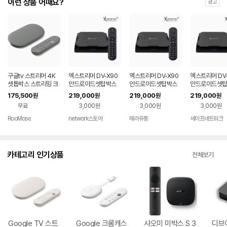
이런 상품 어때요?
광고
구글tv 스트리머 4K
엑스트리머 DV-X90
엑스트리머 DV-X90
엑스트리머 DV-
셋톱박스 스트리밍 크
안드로이드셋탑박스
안드로이드셋탑박스
안드로이드셋
롬 캐스트 미국직구 회
UHD 4K 60Hz 디빅
UHD 4K 60Hz 디빅
UHD 4K 60H
175,500
219,000
219,000
219,000
원
원
원
원
색 32 GB 5세대
스플레이어 4G+64
스플레이어 4G+64
스플레이어 4G
무료
3,000원
3,000원
3,000원
G
G
G
RooMose
network스토어
헤라유통
세이프네트워크
카테고리 인기상품
전체보기
Google TV 스트
Google 크롬캐스
샤오미 미박스 S 3
디브이