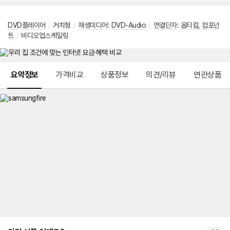
DVD플레이어
/
거치형
/
재생미디어
:
DVD-Audio
/
연결단자
:
옵티컬
,
컴포넌
트
/
비디오업스케일링
메뉴 네비게이션
요약정보
가격비교
상품정보
의견/리뷰
연관상품