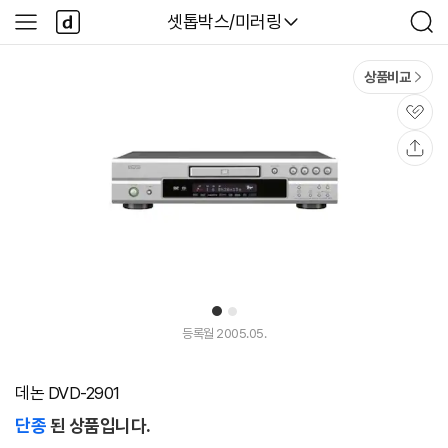
본문 바로가기
다
다나와
셋톱박스/미러링
사
검
나
이
색
와
드
메
메
상품비교
인
뉴
관
심
공
유
1
2
등록월 2005.05.
데논 DVD-2901
단종
된 상품입니다.