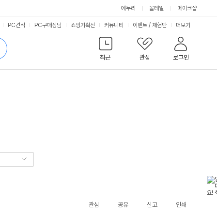
에누리
몰테일
메이크샵
서
PC견적
PC구매상담
쇼핑기획전
커뮤니티
이벤트
/
체험단
더보기
비
검
색
최근
관심
로그인
스
관심
공유
신고
인쇄