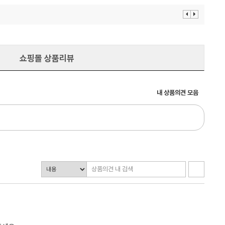
이
다
전
음
보
보
기
기
쇼핑몰 상품리뷰
내 상품의견 모음