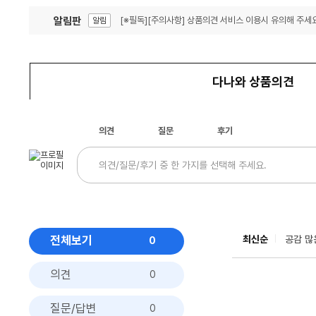
알림판
[※필독][주의사항] 상품의견 서비스 이용시 유의해 주세요
알림
잦은 오류, PC속도 잡자! PC안정화 위해 이건 꼭!
알림
다나와 상품의견
의견
질문
후기
전체보기
최신순
공감 많
0
의견
0
질문/답변
0