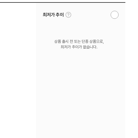
툴
최저가 추이
알
팁
림
보
받
기
기
상품 출시 전 또는 단종 상품으로,
최저가 추이가 없습니다.