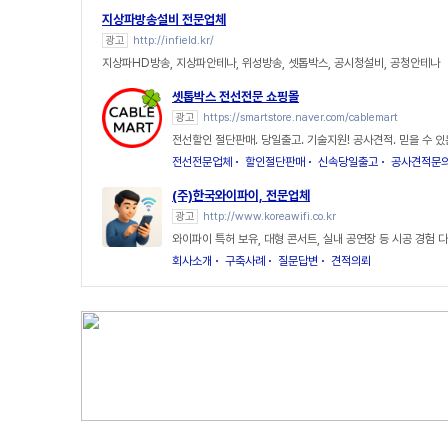
지상파방송설비 전문업체
광고
http://infield.kr/
지상파HD방송, 지상파안테나, 위성방송, 셋톱박스, 공시청설비, 공청안테나
셋톱박스 전선전문 쇼핑몰
광고
https://smartstore.naver.com/cablemart
전선할인 절단판매. 당일출고. 기술지원! 공사견적. 믿을 수 
전선전문업체
할인절단판매
신속당일출고
공사견적문
(주)한국와이파이, 전문업체
광고
http://www.koreawifi.co.kr
와이파이 특허 보유, 대형 콘서트, 실내 공연장 등 시공 경험 
회사소개
구축사례
질문답변
견적의뢰