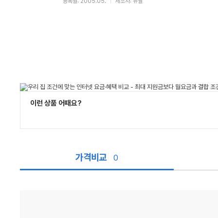
등록월: 2005.05.
제조사: 뉴웰
이런 상품 어때요?
가격비교
0
가
격
비
교