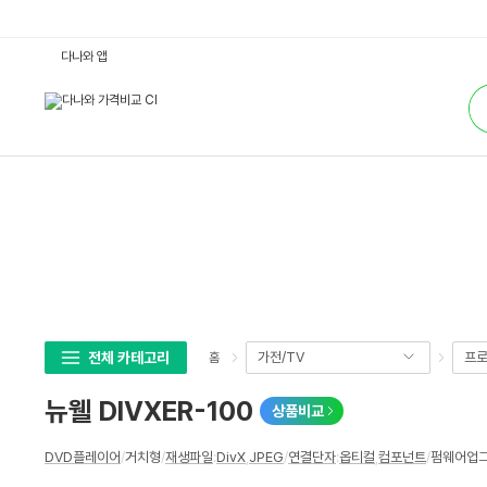
뉴
다나와 앱
웰
D
통
I
합
V
검
X
색
E
R
-
1
0
0
:
다
나
와
가
격
비
교
전체 카테고리
가전/TV
프로
홈
뉴웰 DIVXER-100
상품비교
상
DVD플레이어
/
거치형
/
재생파일
:
DivX
,
JPEG
/
연결단자
:
옵티컬
,
컴포넌트
/
펌웨어업
세
스