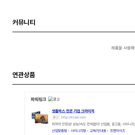
커뮤니티
제품을 사용해
연관상품
파워링크
셋톱박스 전문 기업 크라이저
광고
http://krizer.com
최적의 안정성! 성능/속도 한계없이! 산업용, 광고용, 사이니지
산업맞춤형
사이니지형
교육/안내용
프랜차이즈