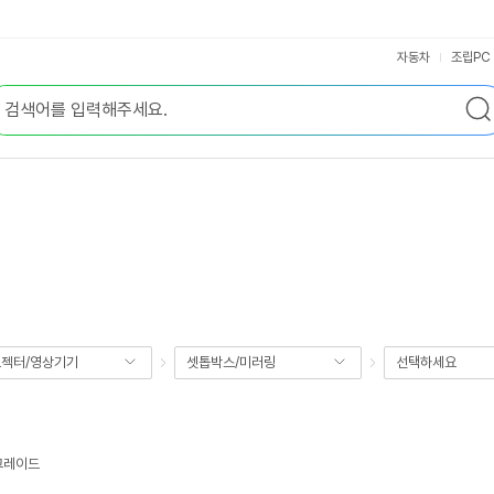
자동차
조립PC
젝터/영상기기
셋톱박스/미러링
선택하세요
그레이드