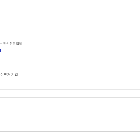
있는 전선전문업체
의
다수 벤처 기업