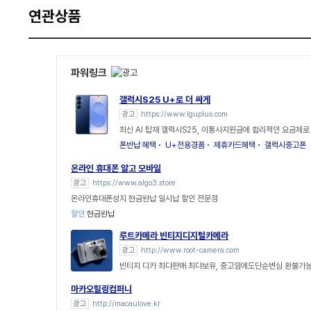
연관상품
파워링크
갤럭시S25 U+로 더 싸게
광고
https://www.lguplus.com
최신 AI 탑재 갤럭시S25, 이통사지원금에 합리적인 요금제로
폰반납 혜택
U+전용경품
제휴카드혜택
갤럭시중고폰
온라인 휴대폰 알고 모바일
광고
https://www.algo3.store
온라인휴대폰성지 현금완납 일시납 할인 전문점
할인
현금완납
루트카메라 빈티지디지털카메라
광고
http://www.root-camera.com
빈티지 디카 최댜판매 최댜보유, 중고임에도단순변심 환불가능,
마카오힐링컴퍼니
광고
http://macaulove.kr