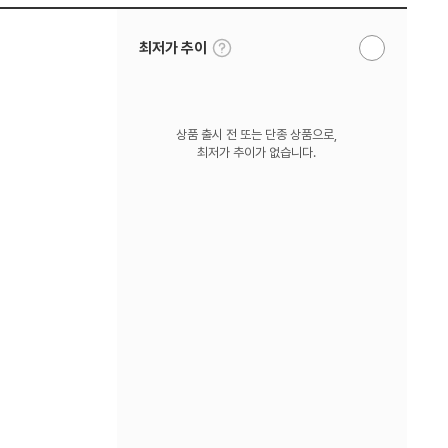
툴
최저가 추이
알
팁
림
보
받
기
기
상품 출시 전 또는 단종 상품으로,
최저가 추이가 없습니다.