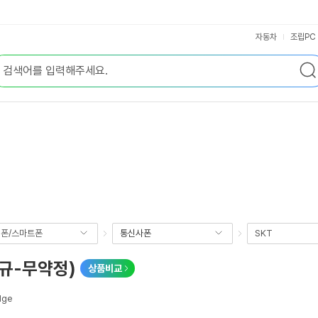
자동차
조립PC
폰/스마트폰
통신사폰
SKT
신규-무약정)
상품비교
dge