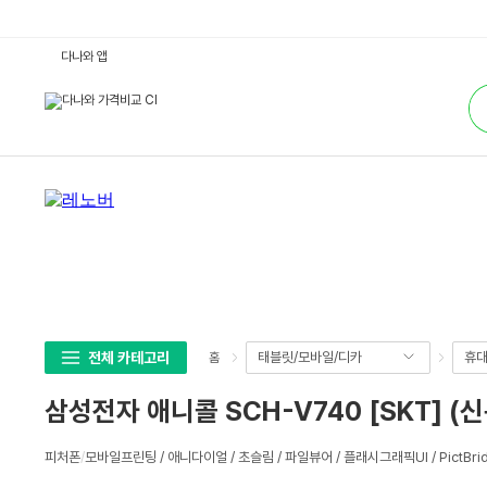
삼
다나와 앱
성
전
통
자
합
애
검
니
색
콜
S
C
H
-
V
7
4
0
[S
K
T]
(신
규-
무
전체 카테고리
태블릿/모바일/디카
휴대
홈
약
정)
:
삼성전자 애니콜 SCH-V740 [SKT] (
다
나
와
상
가
피처폰
/
모바일프린팅 / 애니다이얼 / 초슬림 / 파일뷰어 / 플래시그래픽UI / PictBri
세
격
비
스