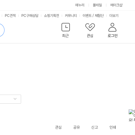
에누리
몰테일
메이크샵
서
PC견적
PC구매상담
쇼핑기획전
커뮤니티
이벤트
/
체험단
더보기
비
검
색
최근
관심
로그인
스
관심
공유
신고
인쇄