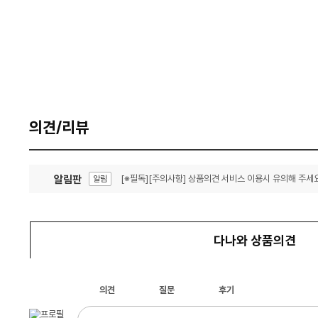
의견/리뷰
알림판
[※필독][주의사항] 상품의견 서비스 이용시 유의해 주세요
알림
잦은 오류, PC속도 잡자! PC안정화 위해 이건 꼭!
알림
다나와 상품의견
의견
질문
후기