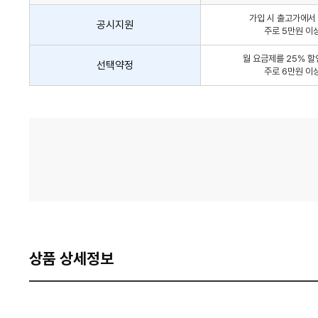
인
가입 시 출고가에서 
방
공시지원
주로 5만원 이
법
간
월 요금제를 25% 할
선택약정
략
주로 6만원 이
안
내
가
격
비
교
상품 상세정보