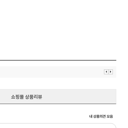
이
다
전
음
보
보
기
기
쇼핑몰 상품리뷰
내 상품의견 모음