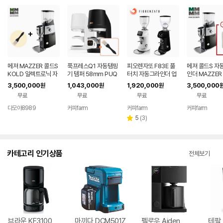
메져 MAZZER 콜드S
푹프레스Q1 자동탬핑
피오렌자또 F83E 풀
메져 콜드S 자
KOLD 일렉트로닉 자
기 템퍼 58mm PUQ
터치 자동그라인더 업
인더 MAZZER
동그라인더 (최신형)
소용 전자동 83mm
S 코니컬칼날 
3,500,000
1,043,000
1,920,000
3,500,000
원
원
원
(+그라인더클리
무료
무료
무료
무료
다모아8989
커피farm
커피farm
커피farm
네이버
네이버
네이버
네이
페이
페이
페이
페이
리
5
(
3
)
별
뷰
점
수
카테고리 인기상품
전체보기
브라운 KF3100
마끼다 DCM501Z
펠로우 Aiden
테팔 