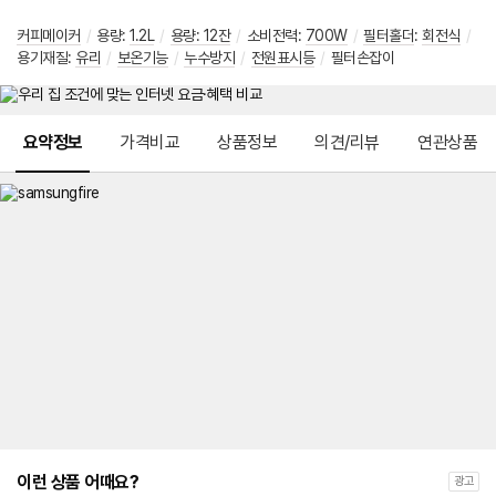
커피메이커
/
용량
:
1.2L
/
용량: 12잔
/
소비전력
:
700W
/
필터홀더
:
회전식
/
용기재질
:
유리
/
보온기능
/
누수방지
/
전원표시등
/
필터손잡이
메뉴 네비게이션
요약정보
가격비교
상품정보
의견/리뷰
연관상품
이런 상품 어때요?
광고