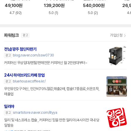
49,100
원
139,200
원
540,000
원
26,
4.7
(92)
5.0
(1)
5.0
(2)
4.
파워링크
가입신청
광고
전남/광주 첨단자판기
blog.naver.com/ssw0730
광고
커피머신 무상임대/렌탈/판매전문 커피머신 월 2만원대부터~
24시 하이브리드카페 창업
bluehousecoffee.kr/
광고
무인유인2구 머신, 인건비70%절감,매출2배, 캡슐17종음료,쉬운조작,
매출업
일리야
smartstore.naver.com/illyya
광고
일리 및 네스프레소 캡슐 , 커피머신 믿을 만한 일리야 /4시이전 국내 당
일발송