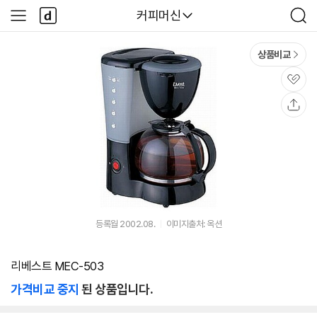
본문 바로가기
다
다나와
커피머신
사
검
나
이
색
와
드
메
메
상품비교
인
뉴
관
심
공
유
등록월 2002.08.
이미지출처: 옥션
리베스트 MEC-503
가격비교 중지
된 상품입니다.