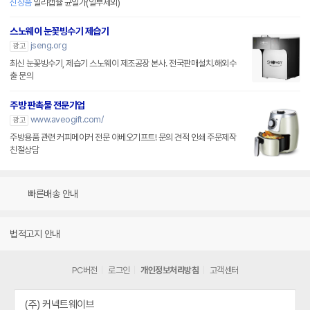
신상품
일리캡슐 균일가(일부제외)
스노웨이 눈꽃빙수기 제습기
jseng.org
광고
최신 눈꽃빙수기, 제습기 스노웨이 제조공장 본사. 전국판매설치.해외수
출 문의
주방 판촉물 전문기업
www.aveogift.com/
광고
주방용품 관련 커피메이커 전문 아베오기프트! 문의 견적 인쇄 주문제작
친절상담
빠른배송 안내
법적고지 안내
PC버전
로그인
개인정보처리방침
고객센터
(주) 커넥트웨이브