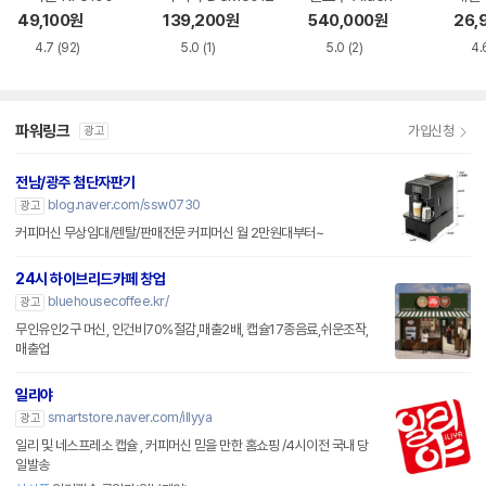
49,100
원
139,200
원
540,000
원
26,
4.7
(92)
5.0
(1)
5.0
(2)
4.
파워링크
가입신청
광고
전남/광주 첨단자판기
blog.naver.com/ssw0730
광고
커피머신 무상임대/렌탈/판매전문 커피머신 월 2만원대부터~
24시 하이브리드카페 창업
bluehousecoffee.kr/
광고
무인유인2구 머신, 인건비70%절감,매출2배, 캡슐17종음료,쉬운조작,
매출업
일리야
smartstore.naver.com/illyya
광고
일리 및 네스프레소 캡슐 , 커피머신 믿을 만한 홈쇼핑 /4시이전 국내 당
일발송