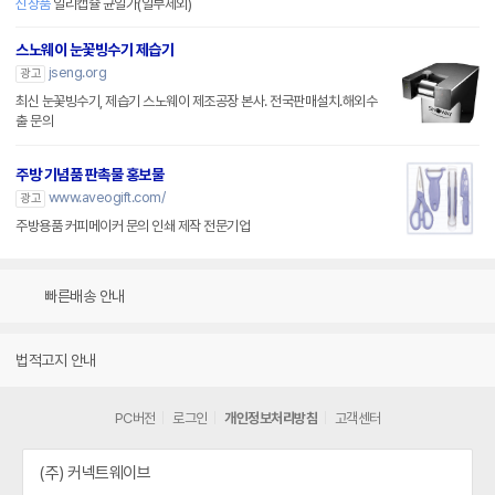
신상품
일리캡슐 균일가(일부제외)
스노웨이 눈꽃빙수기 제습기
jseng.org
광고
최신 눈꽃빙수기, 제습기 스노웨이 제조공장 본사. 전국판매설치.해외수
출 문의
주방 기념품 판촉물 홍보물
www.aveogift.com/
광고
주방용품 커피메이커 문의 인쇄 제작 전문기업
빠른배송 안내
법적고지 안내
PC버전
로그인
개인정보처리방침
고객센터
(주) 커넥트웨이브