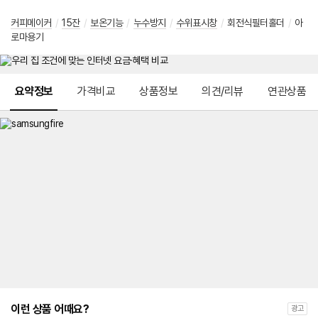
커피메이커
/
15잔
/
보온기능
/
누수방지
/
수위표시창
/
회전식필터홀더
/
아
로마용기
메뉴 네비게이션
요약정보
가격비교
상품정보
의견/리뷰
연관상품
이런 상품 어때요?
광고