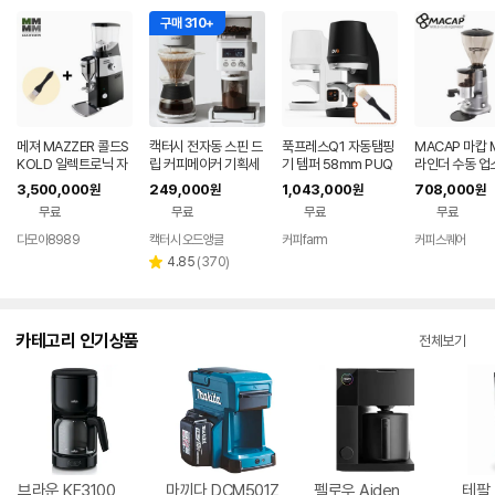
구매 310+
메져 MAZZER 콜드S
캑터시 전자동 스핀 드
푹프레스Q1 자동탬핑
MACAP 마캅 
KOLD 일렉트로닉 자
립 커피메이커 기획세
기 템퍼 58mm PUQ
라인더 수동 업
동그라인더 (최신형)
트 (블루투스 원두 그
피그라인더
3,500,000
249,000
1,043,000
708,000
원
원
원
원
라인더+ 자동 회전 드
무료
무료
무료
무료
립 커피메이커)
다모아8989
캑터시 오드앵글
커피farm
커피스퀘어
네이버
네이버
페이
페이
리
4.85
(
370
)
별
뷰
점
수
카테고리 인기상품
전체보기
브라운 KF3100
마끼다 DCM501Z
펠로우 Aiden
테팔 