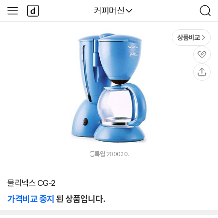
본문 바로가기
다
다나와
커피머신
사
검
나
이
색
와
드
메
메
상품비교
인
뉴
관
심
공
유
등록월 2000.10.
물리넥스 CG-2
가격비교 중지
된 상품입니다.