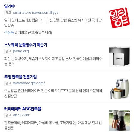
일리야
smartstore.naver.com/illyya
광고
일리 및 네스프레소 캡슐 , 커피머신 믿을 만한 홈쇼핑 /4시이전 국내 당
일발송
신상품
일리캡슐 균일가(일부제외)
스노웨이 눈꽃빙수기 제습기
jseng.org
광고
최신 눈꽃빙수기, 제습기 스노웨이 제조공장 본사. 전국판매설치.해외수
출 문의
주방 판촉물 전문기업
www.aveogift.com/
광고
주방용품 관련 커피메이커 전문 아베오기프트! 문의 견적 인쇄 주문제작
친절상담
커피메이커 ABC판촉물
abc777.kr
광고
판촉물제작, 커피메이커, 가성비 홍보물, 초특가할인, 소량/대량, 단체선
물전문