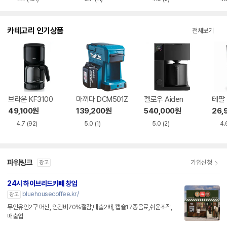
카테고리 인기상품
전체보기
브라운 KF3100
마끼다 DCM501Z
펠로우 Aiden
테팔 
49,100
원
139,200
원
540,000
원
26,
4.7
(92)
5.0
(1)
5.0
(2)
4.
파워링크
가입신청
광고
24시 하이브리드카페 창업
bluehousecoffee.kr/
광고
무인유인2구 머신, 인건비70%절감,매출2배, 캡슐17종음료,쉬운조작,
매출업