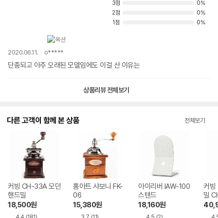
3점
0%
2점
0%
1점
0%
2020.06.11.
o*****
단종되고 아주 오래된 모델임에도 이걸 산 이유는
상품리뷰 전체보기
다른 고객이 함께 본 상품
전체보기
커빙 CH-33A 모던
홈아트 샤보니 FK-
아이리버 IAW-100
커빙
핸드밀
06
스탠드
밀 C
18,500
원
15,380
원
18,160
원
40,
4.4
(181)
3.7
(11)
4.5
(2)
4.