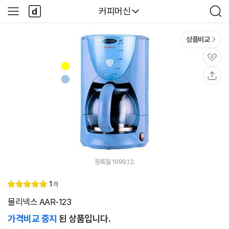
본문 바로가기
다
다나와
커피머신
사
검
나
이
색
와
드
메
메
상품비교
인
뉴
관
심
공
유
등록월 1999.12.
리
1
개
별
5.
뷰
점
0
물리넥스 AAR-123
가격비교 중지
된 상품입니다.