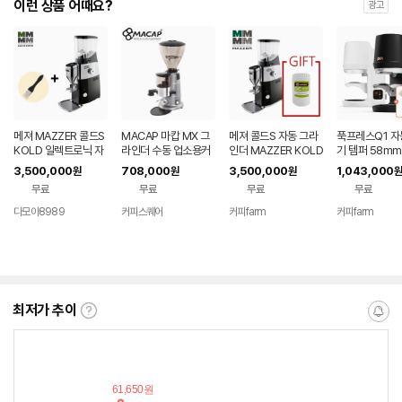
이런 상품 어때요?
광고
메져 MAZZER 콜드S
MACAP 마캅 MX 그
메져 콜드S 자동 그라
푹프레스Q1 
KOLD 일렉트로닉 자
라인더 수동 업소용커
인더 MAZZER KOLD
기 템퍼 58mm
동그라인더 (최신형)
피그라인더
S 코니컬칼날 71미리
3,500,000
708,000
3,500,000
1,043,000
원
원
원
원
(+그라인더클리너)
무료
무료
무료
무료
다모아8989
커피스퀘어
커피farm
커피farm
네이버
네이버
네이
페이
페이
페이
최저가 추이
최
알
저
림
가
받
추
는
이
중
란?