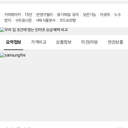
커피메이커
/
15잔
/
반영구필터
/
용기재질
:
유리
/
보온기능
/
아로마
/
누수
방지
/
수위표시창
/
샤워식물분사
/
코드보관함
메뉴 네비게이션
요약정보
가격비교
상품정보
의견/리뷰
연관상품