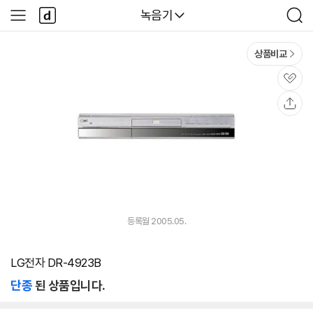
본문 바로가기
다
다나와
녹음기
사
검
나
이
색
와
드
메
메
상품비교
인
뉴
관
심
공
유
등록월 2005.05.
LG전자 DR-4923B
단종
된 상품입니다.