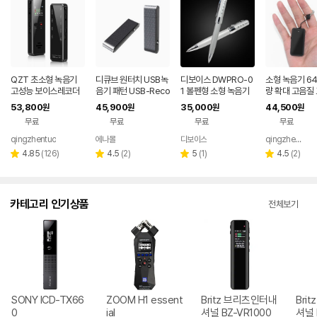
QZT 초소형 녹음기
디큐브 원터치 USB녹
디보이스 DWPRO-0
소형 녹음기 64
고성능 보이스레코더
음기 패턴 USB-Reco
1 볼펜형 소형 녹음기
량 확대 고음질
장시간 41h 연속 녹음
rder-P
보이스레코더 256M
보이스레코더 자
53,800
45,900
35,000
44,500
원
원
원
원
V90-32GB
B/1GB
착 연속 녹음 
무료
무료
무료
무료
qingzhentuo
에나몰
디보이스
qingzhentuo
네이버
네이버
페이
페이
리
리
리
리
4.85
(
126
)
4.5
(
2
)
5
(
1
)
4.5
(
2
)
별
별
별
별
뷰
뷰
뷰
뷰
점
점
점
점
수
수
수
수
카테고리 인기상품
전체보기
SONY ICD-TX66
ZOOM H1 essent
Britz 브리츠인터내
Bri
0
ial
셔널 BZ-VR1000
셔널 