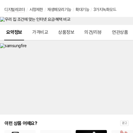
디지털레코더
/
시청제한
/
재생메모리기능
/
확대기능
/
3가지녹화모드
메뉴 네비게이션
요약정보
가격비교
상품정보
의견/리뷰
연관상품
이런 상품 어때요?
광고