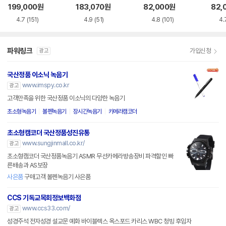
199,000
원
183,070
원
82,000
원
82,
4.7
(151)
4.9
(51)
4.8
(101)
4.
파워링크
가입신청
광고
국산정품 이소닉 녹음기
www.imspy.co.kr
광고
고객만족을 위한 국산정품 이소닉의 다양한 녹음기
초소형녹음기
볼펜녹음기
장시간녹음기
카메라캠코더
초소형캠코더 국산정품성진유통
www.sungjinmall.co.kr/
광고
초소형캠코더 국산정품녹음기 ASMR 무선카메라방송장비 파격할인 빠
른배송과 AS보장
사은품
구매고객 볼펜녹음기 사은품
CCS 기독교목회정보백화점
www.ccs33.com/
광고
성경주석 전자성경 설교문 예화 바이블렉스 옥스포드 카리스 WBC 청빙 후임자