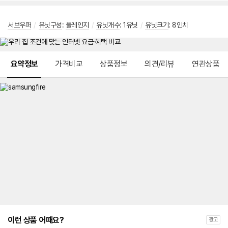
서브우퍼
/
유닛구성
:
풀레인지
/
유닛개수
: 1유닛
/
유닛크기
: 8인치
메뉴 네비게이션
요약정보
가격비교
상품정보
의견/리뷰
연관상품
이런 상품 어때요?
광고