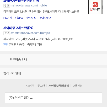
조립PC구매는 역시 샵다나와
mshop.danawa.com/mobile
광고
컴퓨터의 모든 것! 실시간 견적상담, 정품&새제품, 다나와 공식쇼핑몰
PC견적
조립PC
게임용PC
무이자할부
세이퍼 중고데스트탑PC
smartstore.naver.com/bornpc
광고
리사이클IT기기, 피벗모니터, 사무용모니터, 사무용PC PC, PC
할인
알림받기등록시 즉시할인제공
빠른배송 안내
법적고지 안내
PC버전
로그인
개인정보처리방침
고객센터
(주) 커넥트웨이브