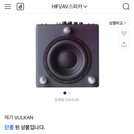
본문 바로가기
다
다나와
HIFI/AV스피커
사
검
나
이
색
와
드
메
메
상품비교
인
뉴
관
심
공
유
1
2
등록월 2005.06.
레가 VULKAN
단종
된 상품입니다.