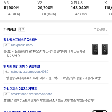
V3
V2
X PLUS
X
51,900
원
29,700
원
148,040
원
116
4.8
(816)
4.8
(1,035)
4.5
(162)
4.
파워링크
가입신청
광고
알리익스프레스 PC스피커
aliexpress.com/
광고
풍성한 사운드를 원해요? PC스피커 검색하고 알리에서 내게 맞는 사운
드 찾아보세요
행사의 최강 의왕 이벤트뱅크
cafe.naver.com/event4989
광고
조명 음향 무대 특수효과 트러스레이어 밴드악기 LED영상 행사용품 노래방기기&밴드
한컴오피스 2024 가정용
smartstore.naver.com/sbcore
광고
포인트적립/PC,노트북 설치/이메일 또는 MLP 또는 USB 발송/게임용 주변기기