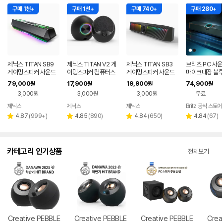
구매 1천+
구매 1천+
구매 740+
구매 280+
제닉스 TITAN SB9
제닉스 TITAN V2 게
제닉스 TITAN SB3
브리츠 PC 사
게이밍스피커 사운드
이밍스피커 컴퓨터스
게이밍스피커 사운드
마이크내장 블
바 컴퓨터스피커
피커
바 컴퓨터스피커
5.4 5in1 TV
79,000
17,900
19,900
74,900
원
원
원
원
T900BT
3,000원
3,000원
3,000원
무료
제닉스
제닉스
제닉스
Britz 공식 스토어
네이버
네이버
네이버
페이
페이
페이
리
리
리
리
4.87
(
999+
)
4.85
(
890
)
4.84
(
650
)
4.84
(
67
)
별
별
별
별
뷰
뷰
뷰
뷰
점
점
점
점
수
수
수
수
카테고리 인기상품
전체보기
Creative PEBBLE
Creative PEBBLE
Creative PEBBLE
Crea