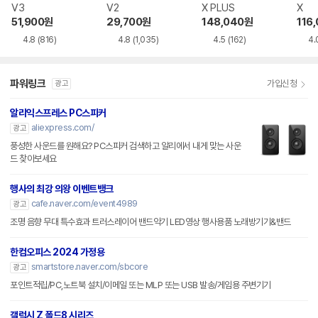
V3
V2
X PLUS
X
51,900
원
29,700
원
148,040
원
116
4.8
(816)
4.8
(1,035)
4.5
(162)
4.
파워링크
가입신청
광고
알리익스프레스 PC스피커
aliexpress.com/
광고
풍성한 사운드를 원해요? PC스피커 검색하고 알리에서 내게 맞는 사운
드 찾아보세요
행사의 최강 의왕 이벤트뱅크
cafe.naver.com/event4989
광고
조명 음향 무대 특수효과 트러스레이어 밴드악기 LED영상 행사용품 노래방기기&밴드
한컴오피스 2024 가정용
smartstore.naver.com/sbcore
광고
포인트적립/PC,노트북 설치/이메일 또는 MLP 또는 USB 발송/게임용 주변기기
갤럭시 Z 폴드8 시리즈