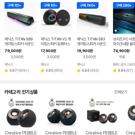
구매 1천+
구매 1천+
구매 740+
구매 280+
제닉스 TITAN SB9
제닉스 TITAN V2 게
제닉스 TITAN SB3
브리츠 PC 사
게이밍스피커 사운드
이밍스피커 컴퓨터스
게이밍스피커 사운드
마이크내장 블
바 컴퓨터스피커
피커
바 컴퓨터스피커
5.4 5in1 TV
79,000
17,900
19,900
74,900
원
원
원
원
T900BT
3,000원
3,000원
3,000원
무료
제닉스
제닉스
제닉스
Britz 공식 스토어
네이버
네이버
네이버
페이
페이
페이
리
리
리
리
4.87
(
999+
)
4.85
(
890
)
4.84
(
650
)
4.84
(
67
)
별
별
별
별
뷰
뷰
뷰
뷰
점
점
점
점
수
수
수
수
카테고리 인기상품
전체보기
Creative PEBBLE
Creative PEBBLE
Creative PEBBLE
Crea