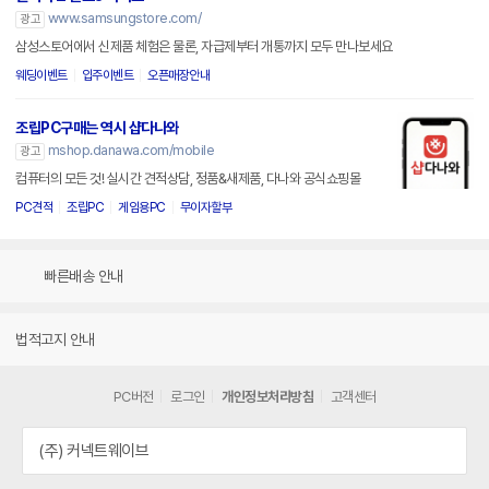
www.samsungstore.com/
광고
삼성스토어에서 신제품 체험은 물론, 자급제부터 개통까지 모두 만나보세요
웨딩이벤트
입주이벤트
오픈매장안내
조립PC구매는 역시 샵다나와
mshop.danawa.com/mobile
광고
컴퓨터의 모든 것! 실시간 견적상담, 정품&새제품, 다나와 공식쇼핑몰
PC견적
조립PC
게임용PC
무이자할부
빠른배송 안내
법적고지 안내
PC버전
로그인
개인정보처리방침
고객센터
(주) 커넥트웨이브