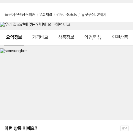
플로어스탠딩스피커
/
2.0채널
/
감도
: -89dB
/
유닛구성
:
2웨이
메뉴 네비게이션
요약정보
가격비교
상품정보
의견/리뷰
연관상품
이런 상품 어때요?
광고