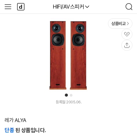
본문 바로가기
다
다나와
HIFI/AV스피커
사
검
나
이
색
와
드
메
메
상품비교
인
뉴
관
심
공
유
1
2
등록월 2005.06.
레가 ALYA
단종
된 상품입니다.