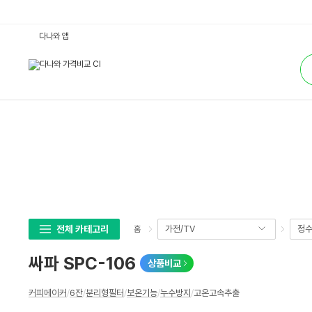
싸
다나와 앱
파
S
통
P
합
C
검
-
색
1
0
6
:
다
나
와
가
격
비
교
전체 카테고리
가전/TV
정수
홈
싸파 SPC-106
상품비교
상
커피메이커
/
6잔
/
분리형필터
/
보온기능
/
누수방지
/
고온고속추출
세
스