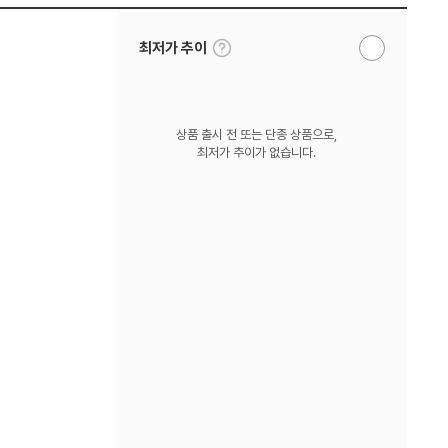
툴
최저가 추이
알
팁
림
보
받
기
기
상품 출시 전 또는 단종 상품으로,
최저가 추이가 없습니다.