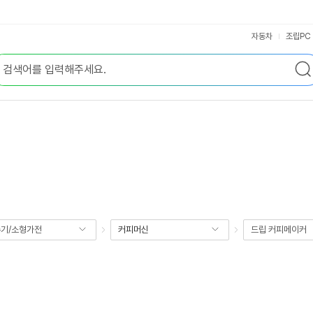
자동차
조립PC
기/소형가전
커피머신
드립 커피메이커