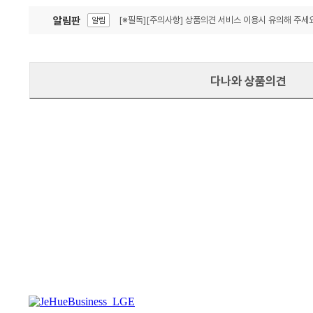
알림판
[※필독][주의사항] 상품의견 서비스 이용시 유의해 주세요
알림
잦은 오류, PC속도 잡자! PC안정화 위해 이건 꼭!
알림
다나와 상품의견