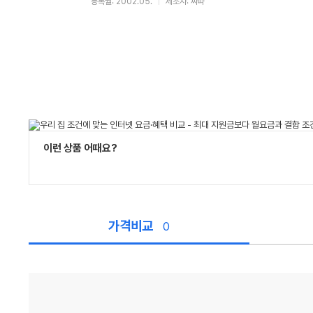
등록월: 2002.05.
제조사: 싸파
이런 상품 어때요?
가격비교
0
가
격
비
교