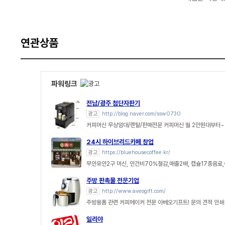
연관상품
파워링크
전남/광주 첨단자판기
광고
http://blog.naver.com/ssw0730
커피머신 무상임대/렌탈/판매전문 커피머신 월 2만원대부터~
24시 하이브리드카페 창업
광고
https://bluehousecoffee.kr/
무인유인2구 머신, 인건비70%절감,매출2배, 캡슐17종음료
주방 판촉물 전문기업
광고
http://www.aveogift.com/
주방용품 관련 커피메이커 전문 아베오기프트! 문의 견적 인
일리야