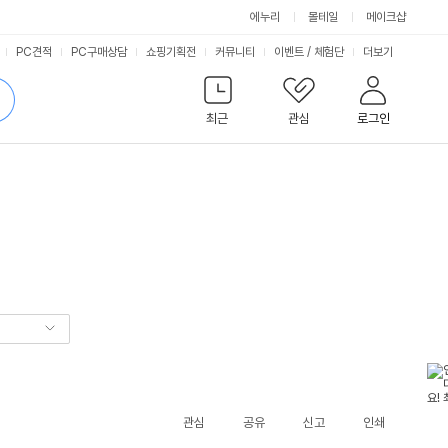
에누리
몰테일
메이크샵
서
PC견적
PC구매상담
쇼핑기획전
커뮤니티
이벤트
/
체험단
더보기
비
검
색
최근
관심
로그인
스
관심
공유
신고
인쇄