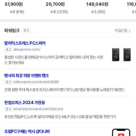
51,900
원
29,700
원
148,040
원
116
4.8
(816)
4.8
(1,035)
4.5
(162)
4.
파워링크
가입신청
광고
알리익스프레스 PC스피커
aliexpress.com/
광고
풍성한 사운드를 원해요? PC스피커 검색하고 알리에서 내게 맞는 사운
드 찾아보세요
행사의 최강 의왕 이벤트뱅크
cafe.naver.com/event4989
광고
조명 음향 무대 특수효과 트러스레이어 밴드악기 LED영상 행사용품 노래방기기&밴드
한컴오피스 2024 가정용
smartstore.naver.com/sbcore
광고
포인트적립/PC,노트북 설치/이메일 또는 MLP 또는 USB 발송/게임용 주변기기
조립PC구매는 역시 샵다나와