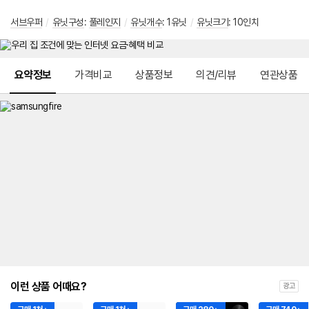
서브우퍼
/
유닛구성
:
풀레인지
/
유닛개수
: 1유닛
/
유닛크기
: 10인치
메뉴 네비게이션
요약정보
가격비교
상품정보
의견/리뷰
연관상품
이런 상품 어때요?
광고