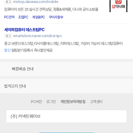
mshop.danawa.com/mobile
광고
컴퓨터의 모든 것! 실시간 견적상담, 정품&새제품, 다나와 공식쇼핑몰
PC견적
조립PC
게임용PC
무이자할부
세이퍼컴퓨터 데스트탑PC
smartstore.naver.com/bornpc
광고
중고 브랜드데스크탑,리사이클데스크탑, 리퍼데스크탑, 가성비 가심비 데스크탑컴퓨터
할인
알림받기등록시 즉시할인제공
빠른배송 안내
법적고지 안내
PC버전
로그인
개인정보처리방침
고객센터
(주) 커넥트웨이브