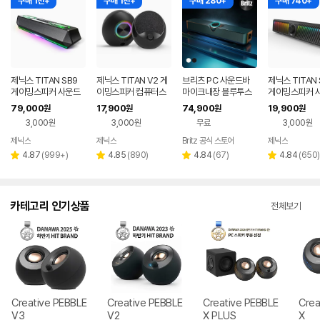
구매 1천+
구매 1천+
구매 280+
구매 740+
제닉스 TITAN SB9
제닉스 TITAN V2 게
브리츠 PC 사운드바
제닉스 TITAN 
게이밍스피커 사운드
이밍스피커 컴퓨터스
마이크내장 블루투스
게이밍스피커 
바 컴퓨터스피커
피커
5.4 5in1 TV겸용 BZ-
바 컴퓨터스피
79,000
17,900
74,900
19,900
원
원
원
원
T900BT
3,000원
3,000원
무료
3,000원
제닉스
제닉스
Britz 공식 스토어
제닉스
네이버
네이버
네이버
페이
페이
페이
리
리
리
리
4.87
(
999+
)
4.85
(
890
)
4.84
(
67
)
4.84
(
650
)
별
별
별
별
뷰
뷰
뷰
뷰
점
점
점
점
수
수
수
수
카테고리 인기상품
전체보기
Creative PEBBLE
Creative PEBBLE
Creative PEBBLE
Crea
V3
V2
X PLUS
X