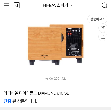
본문 바로가기
다
다나와
HIFI/AV스피커
사
검
나
이
색
와
드
메
메
상품비교
인
뉴
관
심
공
유
등록월 2004.12.
와피데일 다이아몬드 DIAMOND 810 SB
단종
된 상품입니다.