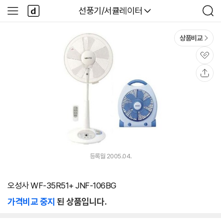
본문 바로가기
다
다나와
선풍기/서큘레이터
사
검
나
이
색
와
드
메
메
상품비교
인
뉴
관
심
공
유
등록월 2005.04.
오성사 WF-35R51+ JNF-106BG
가격비교 중지
된 상품입니다.