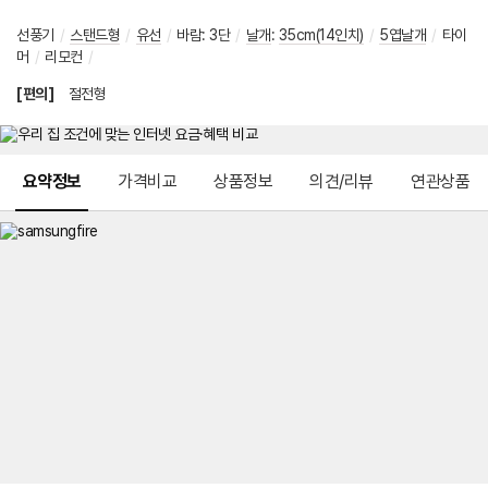
선풍기
/
스탠드형
/
유선
/
바람
:
3단
/
날개
:
35cm(14인치)
/
5엽날개
/
타이
머
/
리모컨
/
[편의]
절전형
메뉴 네비게이션
요약정보
가격비교
상품정보
의견/리뷰
연관상품