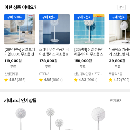
이런 상품 어때요?
광고
구매 590+
구매 1만+
구매 2천+
구매 1천+
[26년 단독] 신일 프리
스테나 무선 선풍기 퓨
[26년형] 신일 선풍기
듀플렉스 가정용
미엄 BLDC 무소음 선
어팬 플러스 저소음 B
써큘레이터 무소음 스
기 스탠드형 저
풍기 35cm 서큘레이
LDC 가정용 아기 신생
탠드 BLDC 서큘레이
모컨 원룸 거실
119,000
178,000
159,000
39,800
원
원
원
원
터 아이보리
아
터 저소음
무료
무료
무료
무료
신일전자공식인증 베스트바이
STENA
신일 공식인증 비즈포비즈
듀플렉스몰
네이버
페이
리
리
리
리
4.83
(
356
)
4.85
(
999+
)
4.83
(
999+
)
4.72
(
702
)
별
별
별
별
뷰
뷰
뷰
뷰
점
점
점
점
수
수
수
수
카테고리 인기상품
전체보기