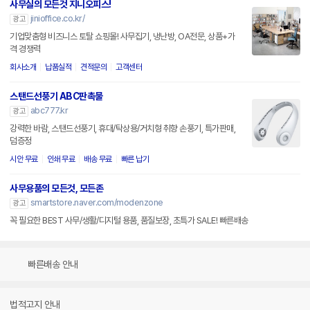
사무실의 모든것 지니오피스!
jinioffice.co.kr/
광고
기업맞춤형 비즈니스 토탈 쇼핑몰! 사무집기, 냉난방, OA전문, 상품+가
격 경쟁력
회사소개
납품실적
견적문의
고객센터
스탠드선풍기 ABC판촉물
abc777.kr
광고
강력한 바람, 스탠드선풍기, 휴대/탁상용/거치형 취향 손풍기, 특가판매,
덤증정
시안 무료
인쇄 무료
배송 무료
빠른 납기
사무용품의 모든것, 모든존
smartstore.naver.com/modenzone
광고
꼭 필요한 BEST 사무/생활/디지털 용품, 품질보장, 초특가 SALE! 빠른배송
빠른배송 안내
법적고지 안내