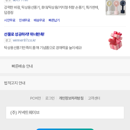
광고
강력한 바람, 탁상용선풍기, 휴대/탁상용/거치형 취향 손풍기, 특가판매,
덤증정
시안무료
인쇄무료
배송무료
빠른납기
선물로 성공하라! 위너판촉!
winner87.co.kr
광고
탁상용선풍기만족의 품격! 기념품으로 경재력을 높이세요!
빠른배송 안내
법적고지 안내
PC버전
로그인
개인정보처리방침
고객센터
(주) 커넥트웨이브