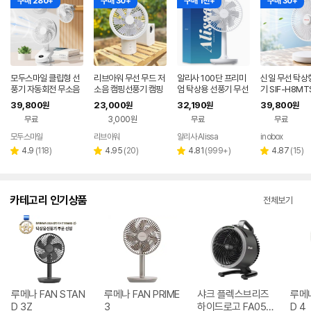
구매 280+
구매 30+
구매 1천+
구매 30+
모두스마일 클립형 선
리브아워 무선 무드 저
알리사 100단 프리미
신일 무선 탁상
풍기 자동회전 무소음
소음 캠핑선풍기 캠핑
엄 탁상용 선풍기 무선
기 SIF-H8MT
집게형 책상용
써큘레이터
무소음 책상 사무실 데
LDC 20cm 
39,800
23,000
32,190
39,800
원
원
원
원
스크 캠핑 소형 USB
이식 휴대용 캠
무료
3,000원
무료
무료
모두스마일
리브아워
알리사 Alissa
inobox
네이버
네이
페이
페이
리
리
리
리
4.9
(
118
)
4.95
(
20
)
4.81
(
999+
)
4.87
(
15
)
별
별
별
별
뷰
뷰
뷰
뷰
점
점
점
점
수
수
수
수
카테고리 인기상품
전체보기
루메나 FAN STAN
루메나 FAN PRIME
샤크 플렉스브리즈
루메나
D 3Z
3
하이드로고 FA050
D 4