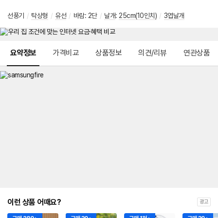
선풍기
/
탁상형
/
유선
/
바람: 2단
/
날개
:
25cm(10인치)
/
3엽날개
메뉴 네비게이션
요약정보
가격비교
상품정보
의견/리뷰
연관상품
이런 상품 어때요?
광고