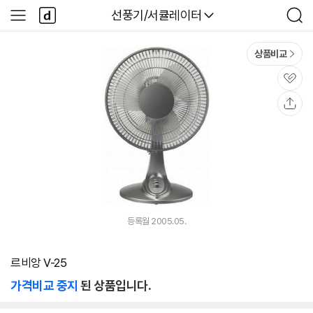
본문 바로가기
다
다나와
선풍기/서큘레이터
사
검
나
이
색
와
드
메
메
상품비교
인
뉴
관
심
공
유
등록월 2005.05.
르비앙 V-25
가격비교 중지
된 상품입니다.