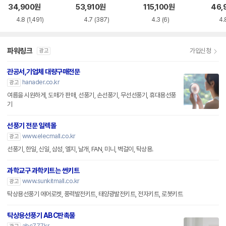
KR
34,900
원
53,910
원
115,100
원
46,
4.8
(1,491)
4.7
(387)
4.3
(6)
4.
파워링크
가입신청
광고
관공서,기업체 대량구매전문
hanader.co.kr
광고
여름을 시원하게, 도매가 판매, 선풍기, 손선풍기, 무선선풍기, 휴대용선풍
기
선풍기 전문 일렉몰
www.elecmall.co.kr
광고
선풍기, 한일, 신일, 삼성, 엘지, 날개, FAN, 미니, 벽걸이, 탁상용.
과학교구 과학키트는 썬키트
www.sunkitmall.co.kr
광고
탁상용선풍기 에어로켓, 풍력발전키트, 태양광발전키트, 전자키트, 로봇키트
탁상용선풍기 ABC판촉물
abc777.kr