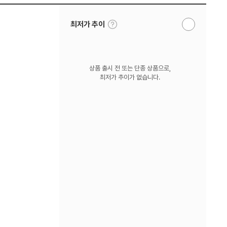
툴
최저가 추이
알
팁
림
보
받
기
기
상품 출시 전 또는 단종 상품으로,
최저가 추이가 없습니다.