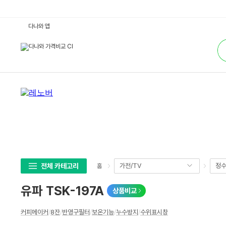
유
다나와 앱
파
T
통
S
합
K
검
-
색
1
9
7
A
:
다
나
와
가
격
비
교
전체 카테고리
가전/TV
정수
홈
유파 TSK-197A
상품비교
상
커피메이커
/
8잔
/
반영구필터
/
보온기능
/
누수방지
/
수위표시창
세
스