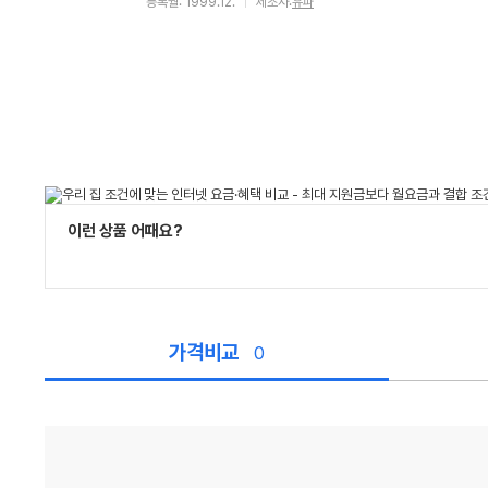
등록월: 1999.12.
제조사:
유파
이런 상품 어때요?
가격비교
0
가
격
비
교