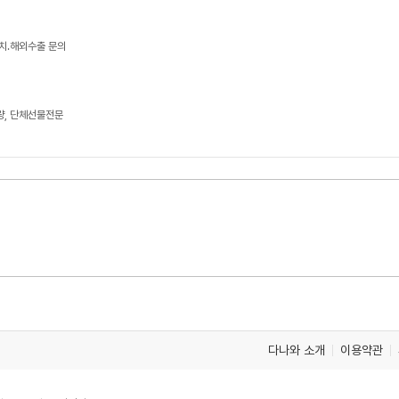
치.해외수출 문의
량, 단체선물전문
다나와 소개
이용약관