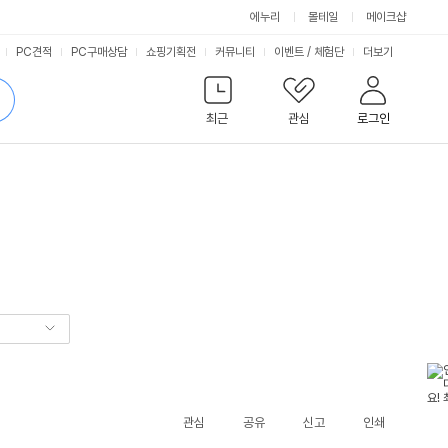
에누리
몰테일
메이크샵
서
PC견적
PC구매상담
쇼핑기획전
커뮤니티
이벤트
/
체험단
더보기
비
검
색
최근
관심
로그인
스
관심
공유
신고
인쇄