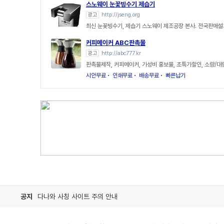
스노웨이 눈꽃빙수기 제습기
광고
http://jseng.org
최신 눈꽃빙수기, 제습기 스노웨이 제조공장 본사. 전국판매설
커피메이커 ABC판촉물
광고
http://abc777.kr
판촉물제작, 커피메이커, 가성비 홍보물, 초특가할인, 소량/대
시안무료
인쇄무료
배송무료
빠른납기
공지
다나와 사칭 사이트 주의 안내