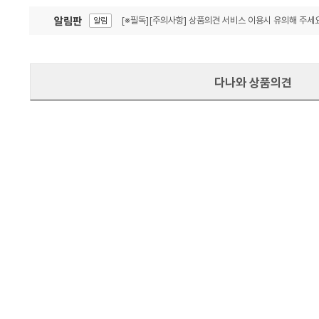
알림판
[※필독][주의사항] 상품의견 서비스 이용시 유의해 주세요
알림
잦은 오류, PC속도 잡자! PC안정화 위해 이건 꼭!
알림
다나와 상품의견