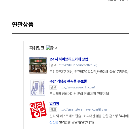
연관상품
파워링크
24시 하이브리드카페 창업
광고
https://bluehousecoffee.kr/
무인유인2구 머신, 인건비70%절감,매출2배, 캡슐17종음료
주방 기념품 판촉물 홍보물
광고
http://www.aveogift.com/
주방용품 커피메이커 문의 인쇄 제작 전문기업
일리야
광고
http://smartstore.naver.com/illyya
일리 및 네스프레소 캡슐 , 커피머신 믿을 만한 홈쇼핑 /4시
신상품
일리캡슐 균일가(일부제외)