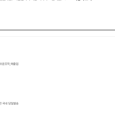
,쉬운조작,매출업
이전 국내 당일발송