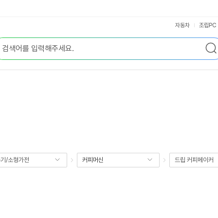
자동차
조립PC
기/소형가전
커피머신
드립 커피메이커