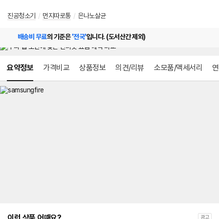
진공청소기
/
먼지따로통
/
은나노살균
배송비 무료
의 기준은
'전국'
입니다. (도서산간 제외)
메뉴 네비게이션
요약정보
가격비교
상품정보
의견/리뷰
소모품/액세서리
연
이런 상품 어때요?
광고