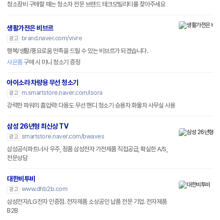
청소장비 구매할 때는 청소차 전문 브랜드 테크모빌리티를 찾아주세요
생활가전은 비브르
brand.naver.com/vivre
광고
행복/생활/풍요로움 만족을 드릴 수 있는 비브르가 되겠습니다.
사은품
구매 시 미니 청소기 증정
아이소라 차량용 무선 청소기
m.smartstore.naver.com/isora
광고
강력한 파워의 흡입력! 다용도 무선 핸디 청소기 승용차 화물차 사무실 사용
삼성 26년형 최신상 TV
smartstore.naver.com/bwaves
광고
삼성공식파트너사 우주, 정품 삼성전자 가전제품 직접공급, 확실한 A/S,
전문상담
대한비투비
www.dhb2b.com
광고
삼성전자/LG전자 인증점. 전자제품 소상공인 납품 전문 기업. 전자제품
B2B