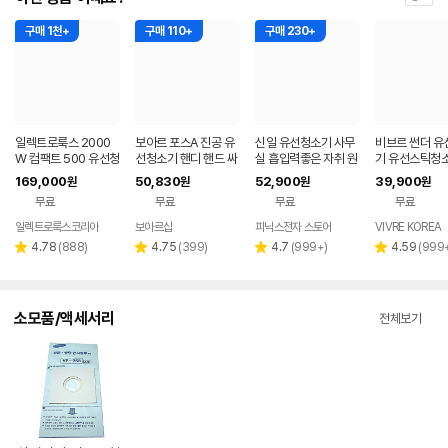
구매 1천+
구매 110+
구매 230+
일렉트로룩스 2000
보아르 포스A 진공 유
신일 유선청소기 사무
비브르 썬더 유
W 컴팩트 500 유선청
선청소기 핸디 핸드 싸
실 흡입력좋은 자취 원
기 유선스틱청소
소기 EFC52611
이클론 스틱 초경량 강
룸 강아지 소형 청소기
파필터포함 V1
169,000
50,830
52,900
39,900
원
원
원
원
력한 흡입력
SVC-R1000NX
무료
무료
무료
무료
일렉트로룩스코리아
보아르샵
피닉스전자 스토어
VIVRE KOREA
네이버
페이
리
리
리
리
4.78
(
888
)
4.75
(
399
)
4.7
(
999+
)
4.59
(
999
별
별
별
별
뷰
뷰
뷰
뷰
점
점
점
점
수
수
수
수
소모품/액세서리
전체보기