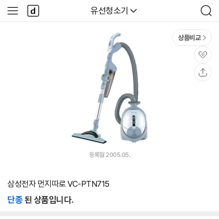
본문 바로가기
다
다나와
유선청소기
사
검
나
이
색
와
드
메
메
상품비교
인
뉴
관
심
공
유
등록월 2005.05.
삼성전자 먼지따로 VC-PTN715
단종
된 상품입니다.