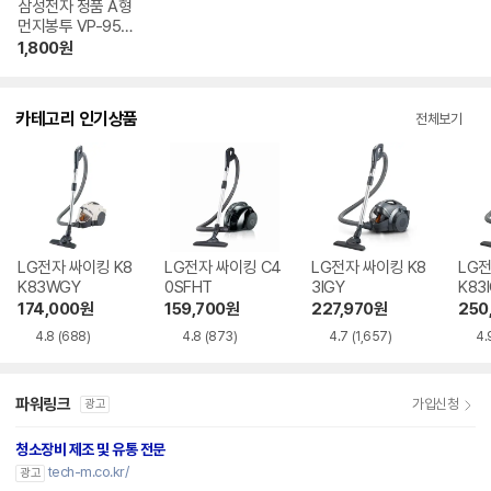
삼성전자 정품 A형
먼지봉투 VP-95B
(5매)
1,800
원
카테고리 인기상품
전체보기
LG전자 싸이킹 K8
LG전자 싸이킹 C4
LG전자 싸이킹 K8
LG전
K83WGY
0SFHT
3IGY
K83
174,000
원
159,700
원
227,970
원
250
4.8
(688)
4.8
(873)
4.7
(1,657)
4.
파워링크
가입신청
광고
청소장비 제조 및 유통 전문
tech-m.co.kr/
광고