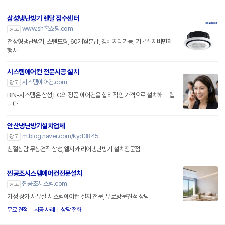
삼성냉난방기 렌탈 접수센터
www.sh홈쇼핑.com
광고
천장형냉난방기, 스탠드형, 60개월분납, 경비처리가능, 기본설치비면제
행사
시스템에어컨 전문시공 설치
시스템에어컨.com
광고
BIN-시스템은 삼성,LG의 정품 에어컨을 합리적인 가격으로 설치해 드립
니다
안산냉난방기설치업체
m.blog.naver.com/kyd3845
광고
친절상담 무상견적 삼성,엘지 캐리어냉난방기 설치전문점
찐공조시스템에어컨전문설치
찐공조시스템.com
광고
가정 상가 사무실 시스템에어컨 설치 전문, 무료방문견적 상담
무료 견적
시공 사례
상담 전화