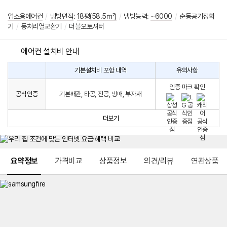
업소용에어컨
/
냉방면적
:
18평(58.5㎡)
/
냉방능력:
~6000
/
순동공기정화
기
/
동처리열교환기
/
더블오토셔터
에어컨 설치비 안내
기본설치비 포함 내역
유의사항
에
에
어
인증 마크 확인
컨
어
공식인증
기본배관, 타공, 진공, 냉매, 부자재
설
컨
치
구
비
매
더보기
시
발
생
되
메뉴 네비게이션
는
요약정보
가격비교
상품정보
의견/리뷰
연관상품
설
치
비
에
대
한
안