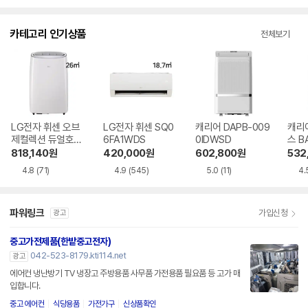
점
점
점
수
수
수
카테고리 인기상품
전체보기
LG전자 휘센 오브
LG전자 휘센 SQ0
캐리어 DAPB-009
캐리
제컬렉션 듀얼호스
6FA1WDS
0IDWSD
스 B
PQ08FDWBS
WS
818,140
원
420,000
원
602,800
원
532
4.8
(71)
4.9
(545)
5.0
(11)
4.
파워링크
가입신청
광고
중고가전제품(한밭중고전자)
042-523-8179.kti114.net
광고
에어컨 냉난방기 TV 냉장고 주방용품 사무품 가전용품 필요품 등 고가 매
입합니다.
중고 에어컨
식당용품
가전가구
신상품확인