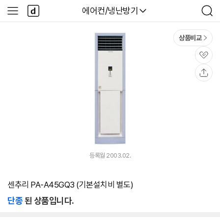
본문 바로가기
다
다나와
에어컨/냉난방기
사
검
나
이
색
와
드
메
메
상품비교
인
뉴
관
심
공
유
등록월 2003.02.
센추리 PA-A45GQ3 (기본설치비 별도)
단종
된 상품입니다.