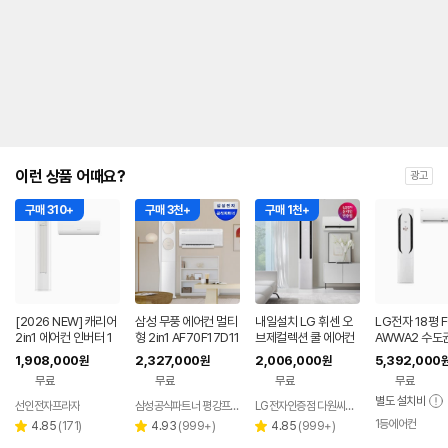
내
를
나
타
내
는
표
입
니
다.
이런 상품 어때요?
광고
구매 310+
구매 3천+
구매 1천+
[2026 NEW] 캐리어
삼성 무풍 에어컨 멀티
내일설치 LG 휘센 오
LG전자 18평 F
2in1 에어컨 인버터 1
형 2in1 AF70F17D11
브제컬렉션 쿨 에어컨
AWWA2 수도
등급 멀티형 wifi 17평
BRS 일반배관 전국,
2in1 FQ17FC1EC2
설치 포함 투인
1,908,000
2,327,000
2,006,000
5,392,000
원
원
원
+6평 투인원 전국 설
기본설치비포함
기본설치포함
컨
무료
무료
무료
무료
치비포함
별도 설치비
선인전자프라자
삼성공식파트너 평강프라자
LG전자인증점 다원씨앤씨
1등에어컨
리
리
리
4.85
(
171
)
4.93
(
999+
)
4.85
(
999+
)
별
별
별
뷰
뷰
뷰