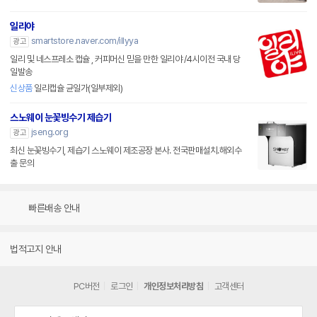
일리야
smartstore.naver.com/illyya
광고
일리 및 네스프레소 캡슐 , 커피머신 믿을 만한 일리야 /4시이전 국내 당
일발송
신상품
일리캡슐 균일가(일부제외)
스노웨이 눈꽃빙수기 제습기
jseng.org
광고
최신 눈꽃빙수기, 제습기 스노웨이 제조공장 본사. 전국판매설치.해외수
출 문의
빠른배송 안내
법적고지 안내
PC버전
로그인
개인정보처리방침
고객센터