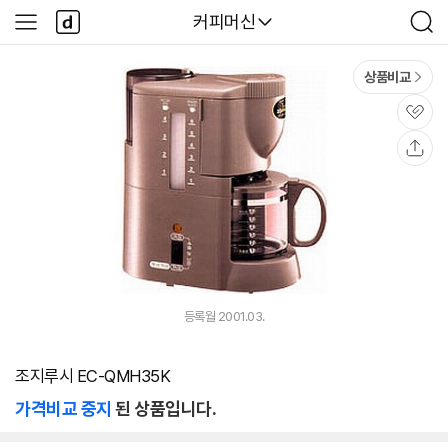
본문 바로가기
다
다나와
커피머신
사
검
나
이
색
와
드
메
메
상품비교
인
뉴
관
심
공
유
등록월 2001.03.
조지루시 EC-QMH35K
가격비교 중지
된 상품입니다.