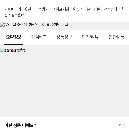
커피메이커
/
6잔
/
누수방지
/
수위표시창
/
원두커피분쇄기능
/
정수필터
/
회
전식필터홀더
메뉴 네비게이션
요약정보
가격비교
상품정보
의견/리뷰
연관상품
이런 상품 어때요?
광고