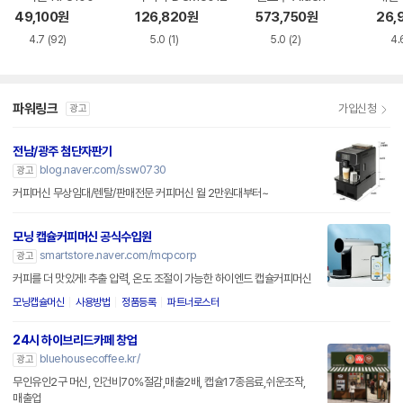
49,100
원
126,820
원
573,750
원
26,
4.7
(92)
5.0
(1)
5.0
(2)
4.
파워링크
가입신청
광고
전남/광주 첨단자판기
blog.naver.com/ssw0730
광고
커피머신 무상임대/렌탈/판매전문 커피머신 월 2만원대부터~
모닝 캡슐커피머신 공식수입원
smartstore.naver.com/mcpcorp
광고
커피를 더 맛있게! 추출 압력, 온도 조절이 가능한 하이엔드 캡슐커피머신
모닝캡슐머신
사용방법
정품등록
파트너로스터
24시 하이브리드카페 창업
bluehousecoffee.kr/
광고
무인유인2구 머신, 인건비70%절감,매출2배, 캡슐17종음료,쉬운조작,
매출업