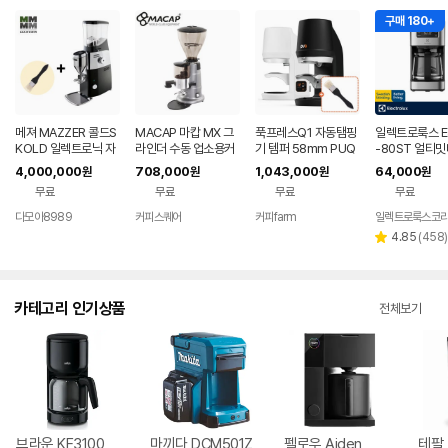
구매 180+
메져 MAZZER 콜드S
MACAP 마캅 MX 그
푹프레스Q1 자동탬핑
일렉트로룩스 E
KOLD 일렉트로닉 자
라인더 수동 업소용커
기 템퍼 58mm PUQ
-80ST 얼티
동그라인더 (최신형)
피그라인더
트 500 커피 
4,000,000
708,000
1,043,000
64,000
원
원
원
원
무료
무료
무료
무료
다모아8989
커피스퀘어
커피farm
일렉트로룩스코
네이버
네이버
페이
페이
리
4.85
(
458
)
별
뷰
점
수
카테고리 인기상품
전체보기
브라운 KF3100
마끼다 DCM501Z
펠로우 Aiden
테팔 