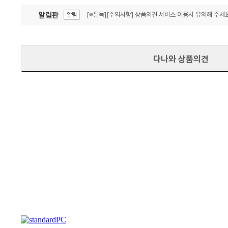
알림판
[※필독][주의사항] 상품의견 서비스 이용시 유의해 주세요
알림
잦은 오류, PC속도 잡자! PC안정화 위해 이건 꼭!
알림
다나와 상품의견