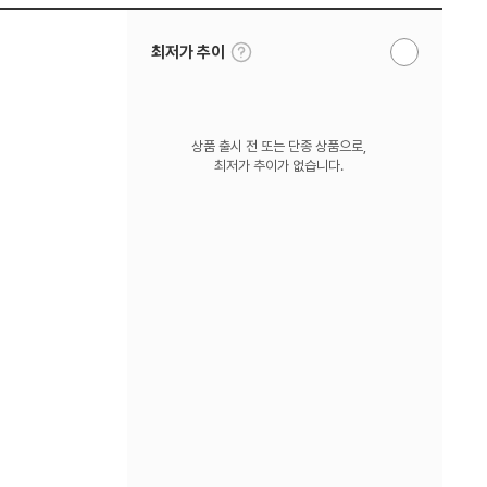
툴
최저가 추이
알
팁
림
보
받
기
기
상품 출시 전 또는 단종 상품으로,
최저가 추이가 없습니다.