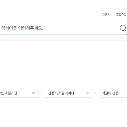
자동차
조립PC
컨/계절가전
선풍기/서큘레이터
벽걸이 선풍기