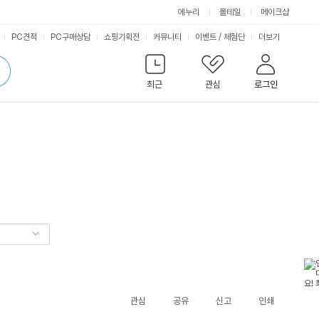
에누리
몰테일
메이크샵
서
PC견적
PC구매상담
쇼핑기획전
커뮤니티
이벤트
/
체험단
더보기
비
검
색
최근
관심
로그인
스
관심
공유
신고
인쇄