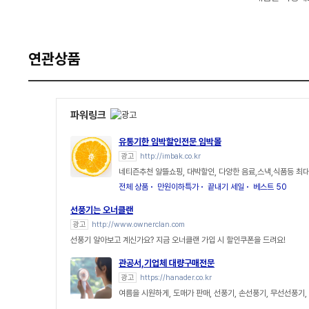
연관상품
파워링크
유통기한 임박할인전문 임박몰
광고
http://imbak.co.kr
네티즌추천 알뜰쇼핑, 대박할인, 다양한 음료,스낵,식품등 최대
전체 상품
만원이하특가
끝내기 세일
베스트 50
선풍기는 오너클랜
광고
http://www.ownerclan.com
선풍기 알아보고 계신가요? 지금 오너클랜 가입 시 할인쿠폰을 드려요!
관공서,기업체 대량구매전문
광고
https://hanader.co.kr
여름을 시원하게, 도매가 판매, 선풍기, 손선풍기, 무선선풍기