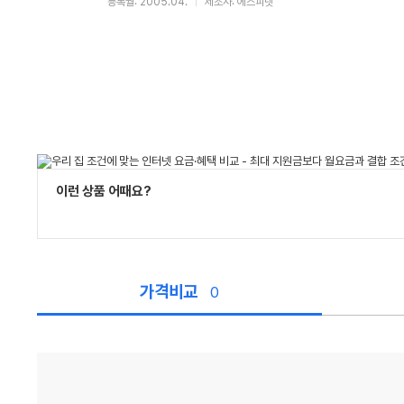
등록월: 2005.04.
제조사: 에스피넷
이런 상품 어때요?
가격비교
0
가
격
비
교