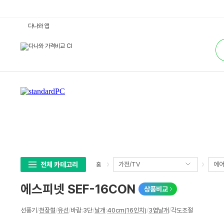
에
다나와 앱
스
피
통
넷
합
S
검
E
색
F
-
1
6
C
O
N
:
다
나
와
가
격
비
교
전체 카테고리
가전/TV
에어
홈
에스피넷 SEF-16CON
상품비교
상
선풍기
/
천장형
/
유선
/
바람
:
3단
/
날개
:
40cm(16인치)
/
3엽날개
/
각도조절
세
스