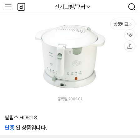
본문 바로가기
다
다나와
전기그릴/쿠커
사
검
나
이
색
와
드
메
메
상품비교
인
뉴
관
심
공
유
등록월 2003.01.
필립스 HD6113
단종
된 상품입니다.