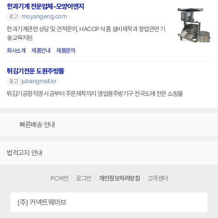
한과기계 전문업체-모양이엔지
moyangeng.com
광고
한과기계관련 상담 및 견적문의, HACCP 식품 설비제작과 창업관련 기
술교육지원
회사소개
제품안내
제품문의
튀김기전문 도원주방몰
jubangmall.kr
광고
튀김기공장직영 시공부터 주문제작까지 영업용주방기구 전국도매 전문 쇼핑몰
빠른배송 안내
법적고지 안내
PC버전
로그인
개인정보처리방침
고객센터
(주) 커넥트웨이브