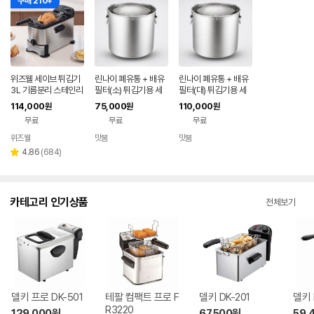
구매 210+
위즈웰 세이브 튀김기
린나이 폐유통 + 배유
린나이 폐유통 + 배유
3L 기름분리 스테인리
필터(소) 튀김기용 세
필터(대) 튀김기용 세
스 전기 가정용 미니 자
트 / RFA-20B
트 / RFA-30B
114,000
75,000
110,000
원
원
원
동 기계 WH3189
무료
무료
무료
위즈웰
맛붐
맛붐
네이버
페이
리
4.86
(
684
)
별
뷰
점
수
카테고리 인기상품
전체보기
델키 프로 DK-501
테팔 컴팩트 프로 F
델키 DK-201
델키 
R3220
129,000
원
67,500
원
59,