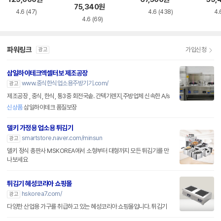
75,340
원
4.6
(47)
4.6
(438)
4.
4.6
(69)
파워링크
가입신청
광고
삼일하이테크엑셀터보 제조공장
www.중식한식업소용주방기기.com/
광고
제조공장 , 중식, 한식, 통3중 회전국솥. 간텍기렌지,주방업체 신속한 A/s
신상품
삼일하이테크 품질보장
델키 가정용 업소용 튀김기
smartstore.naver.com/minsun
광고
델키 정식 총판사 MSKOREA에서 소형부터 대형까지 모든 튀김기를 만
나보세요
튀김기 혜성코리아 쇼핑몰
hskorea7.com/
광고
다양한 산업용 가구를 취급하고 있는 혜성코리아 쇼핑몰입니다. 튀김기