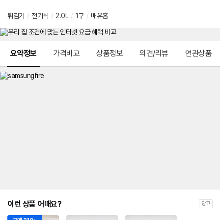
튀김기
/
전기식
/
2.0L
/
1구
/
배유홈
메뉴 네비게이션
요약정보
가격비교
상품정보
의견/리뷰
연관상품
이런 상품 어때요?
광고