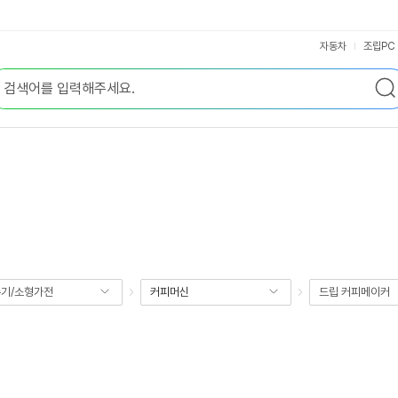
자동차
조립PC
기/소형가전
커피머신
드립 커피메이커