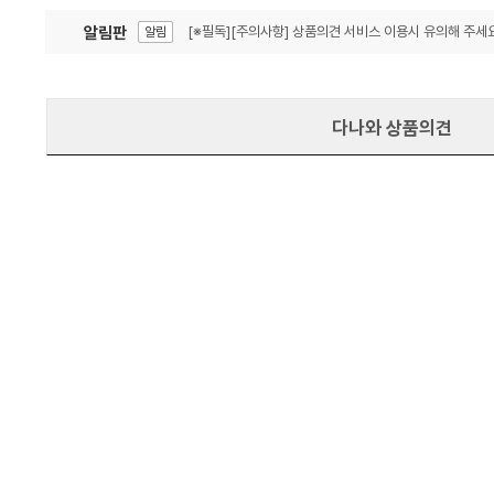
알림판
[※필독][주의사항] 상품의견 서비스 이용시 유의해 주세요
알림
잦은 오류, PC속도 잡자! PC안정화 위해 이건 꼭!
알림
다나와 상품의견