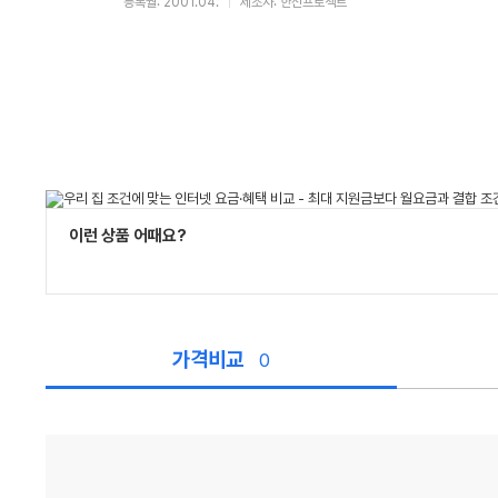
등록월: 2001.04.
제조사: 한신프로젝트
이런 상품 어때요?
가격비교
0
가
격
비
교