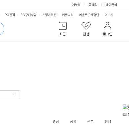
에누리
몰테일
메이크샵
서
PC견적
PC구매상담
쇼핑기획전
커뮤니티
이벤트
/
체험단
더보기
비
검
색
최근
관심
로그인
스
관심
공유
신고
인쇄