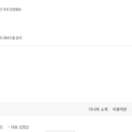
이전 국내 당일발송
치.해외수출 문의
다나와 소개
이용약관
차)
대표: 김정남