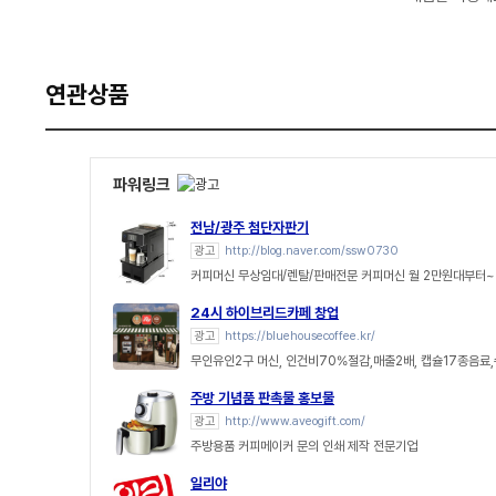
연관상품
파워링크
전남/광주 첨단자판기
광고
http://blog.naver.com/ssw0730
커피머신 무상임대/렌탈/판매전문 커피머신 월 2만원대부터~
24시 하이브리드카페 창업
광고
https://bluehousecoffee.kr/
무인유인2구 머신, 인건비70%절감,매출2배, 캡슐17종음료
주방 기념품 판촉물 홍보물
광고
http://www.aveogift.com/
주방용품 커피메이커 문의 인쇄 제작 전문기업
일리야