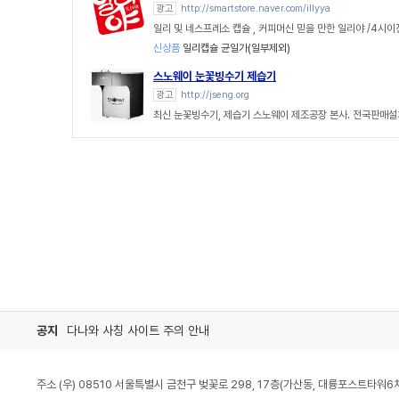
광고
http://smartstore.naver.com/illyya
일리 및 네스프레소 캡슐 , 커피머신 믿을 만한 일리야 /4시
신상품
일리캡슐 균일가(일부제외)
스노웨이 눈꽃빙수기 제습기
광고
http://jseng.org
최신 눈꽃빙수기, 제습기 스노웨이 제조공장 본사. 전국판매설
공지
다나와 사칭 사이트 주의 안내
주소 (우) 08510 서울특별시 금천구 벚꽃로 298, 17층(가산동, 대륭포스트타워6