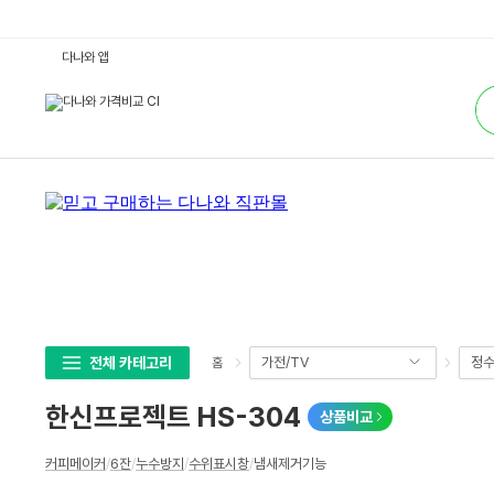
한
다나와 앱
신
프
통
로
합
젝
검
트
색
H
S
-
3
0
4
:
다
나
와
가
격
비
교
전체 카테고리
가전/TV
정수
홈
한신프로젝트 HS-304
상품비교
상
커피메이커
/
6잔
/
누수방지
/
수위표시창
/
냄새제거기능
세
스