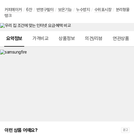
커피메이커
/
6잔
/
반영구필터
/
보온기능
/
누수방지
/
수위표시창
/
분리형물
탱크
메뉴 네비게이션
요약정보
가격비교
상품정보
의견/리뷰
연관상품
이런 상품 어때요?
광고