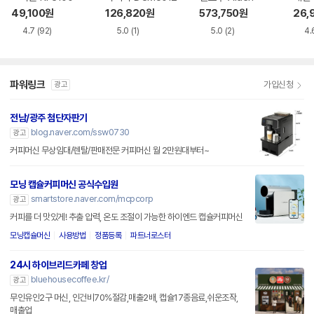
49,100
원
126,820
원
573,750
원
26,
4.7
(92)
5.0
(1)
5.0
(2)
4.
파워링크
가입신청
광고
전남/광주 첨단자판기
blog.naver.com/ssw0730
광고
커피머신 무상임대/렌탈/판매전문 커피머신 월 2만원대부터~
모닝 캡슐커피머신 공식수입원
smartstore.naver.com/mcpcorp
광고
커피를 더 맛있게! 추출 압력, 온도 조절이 가능한 하이엔드 캡슐커피머신
모닝캡슐머신
사용방법
정품등록
파트너로스터
24시 하이브리드카페 창업
bluehousecoffee.kr/
광고
무인유인2구 머신, 인건비70%절감,매출2배, 캡슐17종음료,쉬운조작,
매출업