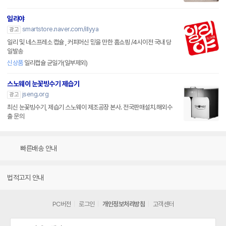
일리야
smartstore.naver.com/illyya
광고
일리 및 네스프레소 캡슐 , 커피머신 믿을 만한 홈쇼핑 /4시이전 국내 당
일발송
신상품
일리캡슐 균일가(일부제외)
스노웨이 눈꽃빙수기 제습기
jseng.org
광고
최신 눈꽃빙수기, 제습기 스노웨이 제조공장 본사. 전국판매설치.해외수
출 문의
빠른배송 안내
법적고지 안내
PC버전
로그인
개인정보처리방침
고객센터