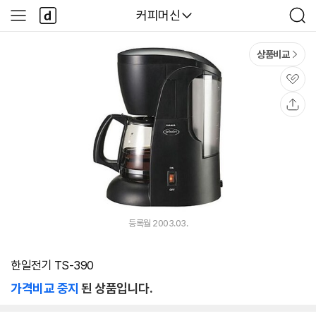
본문 바로가기
다
다나와
커피머신
사
검
나
이
색
와
드
메
메
상품비교
인
뉴
관
심
공
유
등록월 2003.03.
한일전기 TS-390
가격비교 중지
된 상품입니다.