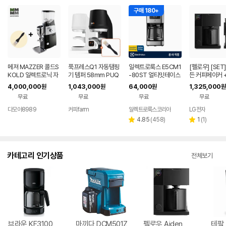
구매 180+
메져 MAZZER 콜드S
푹프레스Q1 자동탬핑
일렉트로룩스 E5CM1
[펠로우] [SET
KOLD 일렉트로닉 자
기 템퍼 58mm PUQ
-80ST 얼티밋테이스
든 커피메이커 
동그라인더 (최신형)
트 500 커피 메이커
브루 그라인더 
4,000,000
1,043,000
64,000
1,325,000
원
원
원
원
무료
무료
무료
무료
다모아8989
커피farm
일렉트로룩스코리아
LG전자
네이버
네이버
페이
페이
리
리
4.85
(
458
)
1
(
1
)
별
별
뷰
뷰
점
점
수
수
카테고리 인기상품
전체보기
브라운 KF3100
마끼다 DCM501Z
펠로우 Aiden
테팔 