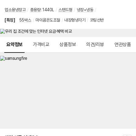
업소용냉장고
/
총용량
:
1440L
/
스탠드형
/
냉장+냉동
/
[특징]
55박스
/
마이콤온도조절
/
내장형냉각기
/
코팅선반
메뉴 네비게이션
요약정보
가격비교
상품정보
의견/리뷰
연관상품