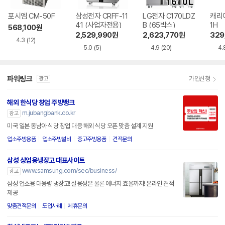
포시엠 CM-50F
삼성전자 CRFF-11
LG전자 C170LDZ
캐리어
41 (사업자전용)
B (65박스)
1H
568,100
원
2,529,990
원
2,623,770
원
329
4.3
(12)
5.0
(5)
4.9
(20)
4.
파워링크
가입신청
광고
해외 한식당 창업 주방뱅크
m.jubangbank.co.kr
광고
미국 일본 동남아 식당 창업 대응 해외 식당 오픈 맞춤 설계 지원
업소주방용품
업소주방설비
중고주방용품
견적문의
삼성 상업용냉장고 대표사이트
www.samsung.com/sec/business/
광고
삼성 업소용 대용량 냉장고! 실용성은 물론 에너지 효율까지! 온라인 견적
제공
맞춤견적문의
도입사례
제휴문의