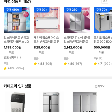
이런 상품 어때요?
광고
구매 490+
구매 30+
구매 230+
구매 70+
업소용 냉장고 냉동고
캐리어 업소용 아이스
스타리온 간냉식 1등급
프리오 업소용 
스타리온 45박스 LG
크림 냉동고 냉장고 영
업소용냉장고 냉동고
장고 900 50
A/S 영업용 대형 올냉
업용 대형 505L
45박스 영업용 대형
찬밧드 메탈 김
1,188,000
828,000
2,142,000
500,000
원
원
원
원
장 올메탈 E45BAR
영업용 테이블
무료
무료
무료
착불
별도 설치비
포쿨
포쿨
주방판다
포쿨
리
리
리
4.83
(
605
)
4.89
(
667
)
4.71
(
999
별
별
별
리
뷰
뷰
뷰
4.89
(
999+
)
점
점
점
별
뷰
수
수
수
점
수
카테고리 인기상품
전체보기