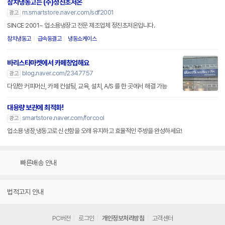
참치냉동고는 (주)정진초저온
m.smartstore.naver.com/sdf2001
광고
SINCE 2001~ 업소용냉장고 전문 제조업체 정진초저온입니다.
참치냉동고
급속동결고
냉동쇼케이스
바리스타마켓에서 카페창업해요
blog.naver.com/2347757
광고
다양한 커피머신, 카페 컨설팅, 교육, 설치, A/S 를 한 곳에서 해결 가능
대용량 보관에 최적화!
smartstore.naver.com/forcool
광고
업소용 냉장,냉동고로 신선함을 오래 유지하고 효율적인 주방을 완성하세요!
빠른배송 안내
법적고지 안내
PC버전
로그인
개인정보처리방침
고객센터