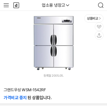
본문 바로가기
다
다나와
업소용 냉장고
사
검
나
이
색
와
드
메
메
상품비교
인
뉴
관
심
공
유
등록월 2005.05.
그랜드우성 WSM-1542RF
가격비교 중지
된 상품입니다.