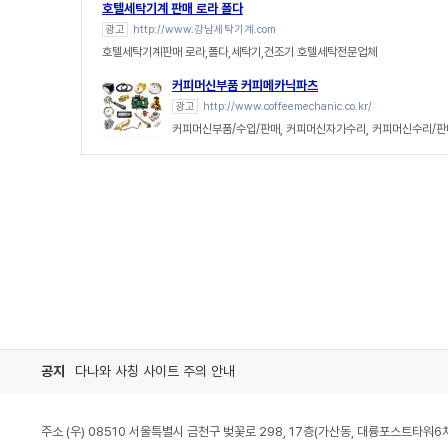
호텔세탁기계 판매 로라 폴다
광고
http://www.강남세탁기계.com
호텔세탁기계판매 로라,폴다,세탁기,건조기 호텔세탁전문업체
커피머신부품 커피메카닉파츠
광고
http://www.coffeemechanic.co.kr/
커피머신부품/수입/판매, 커피머신자가수리, 커피머신수리/
공지
다나와 사칭 사이트 주의 안내
주소 (우) 08510 서울특별시 금천구 벚꽃로 298, 17층(가산동, 대륭포스트타워6