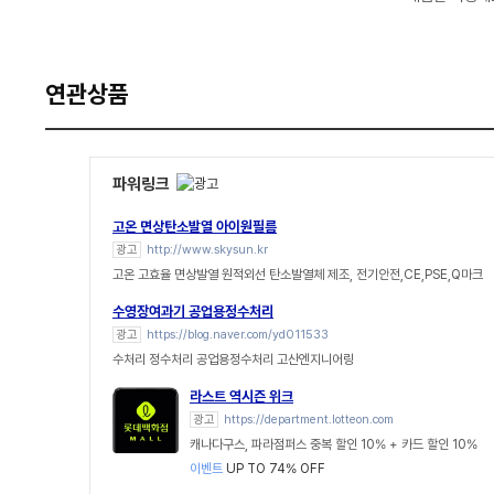
연관상품
파워링크
고온 면상탄소발열 아이원필름
광고
http://www.skysun.kr
고온 고효율 면상발열 원적외선 탄소발열체 제조, 전기안전,CE,PSE,Q마크
수영장여과기 공업용정수처리
광고
https://blog.naver.com/yd011533
수처리 정수처리 공업용정수처리 고산엔지니어링
라스트 역시즌 위크
광고
https://department.lotteon.com
캐나다구스, 파라점퍼스 중복 할인 10% + 카드 할인 10%
이벤트
UP TO 74% OFF