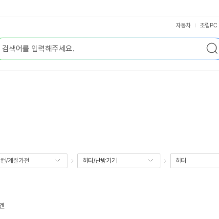
자동차
조립PC
컨/계절가전
히터/난방기기
히터
겐