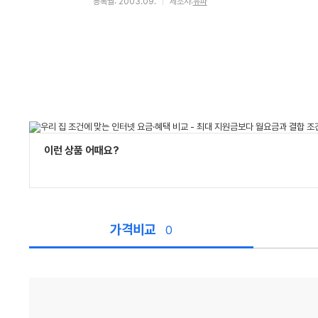
등록월: 2003.09.
제조사:
유파
이런 상품 어때요?
가격비교
0
가
격
비
교