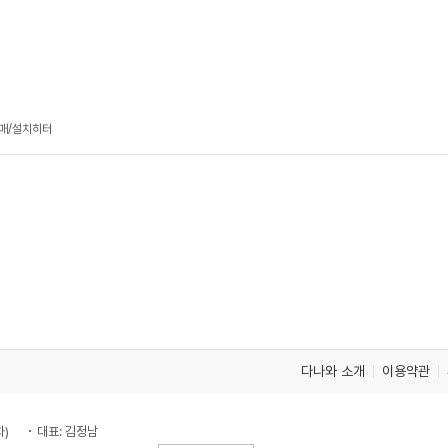
판매/설치히터
다나와 소개
이용약관
차)
대표: 김정남