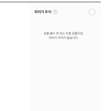
툴
최저가 추이
알
팁
림
보
받
기
기
상품 출시 전 또는 단종 상품으로,
최저가 추이가 없습니다.