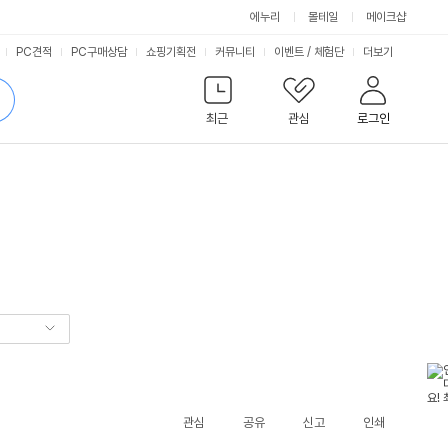
에누리
몰테일
메이크샵
서
PC견적
PC구매상담
쇼핑기획전
커뮤니티
이벤트
/
체험단
더보기
비
검
색
최근
관심
로그인
스
관심
공유
신고
인쇄