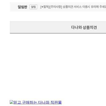
알림판
[※필독][주의사항] 상품의견 서비스 이용시 유의해 주세요
알림
잦은 오류, PC속도 잡자! PC안정화 위해 이건 꼭!
알림
다나와 상품의견