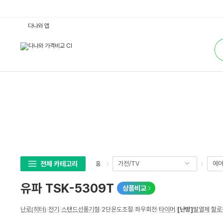
유
다나와 앱
파
T
통
S
합
K
검
-
색
5
3
0
9
T
:
다
나
와
가
격
비
교
전체 카테고리
가전/TV
에어
홈
유파 TSK-5309T
상품비교
상
난로(히터)
/
전기
/
스탠드선풍기형
/
2단온도조절
/
좌우회전
/
타이머
/
[난방]
발열체
:
할로
세
스