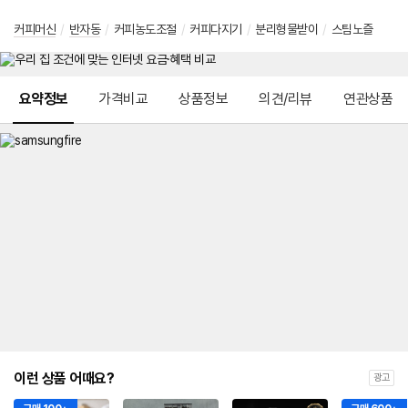
커피머신
/
반자동
/
커피농도조절
/
커피다지기
/
분리형물받이
/
스팀노즐
메뉴 네비게이션
요약정보
가격비교
상품정보
의견/리뷰
연관상품
이런 상품 어때요?
광고