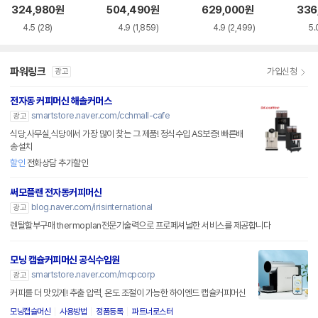
3/03
0/19
324,980
원
504,490
원
629,000
원
336
4.5
(28)
4.9
(1,859)
4.9
(2,499)
5.
파워링크
가입신청
광고
전자동 커피머신 해솔커머스
smartstore.naver.com/cchmall-cafe
광고
식당,사무실,식당에서 가장 많이 찾는 그 제품! 정식수입 AS보증! 빠른배
송설치
할인
전화상담 추가할인
써모플랜 전자동커피머신
blog.naver.com/irisinternational
광고
렌탈할부구매 thermoplan전문기술력으로 프로페셔널한 서비스를 제공합니다
모닝 캡슐커피머신 공식수입원
smartstore.naver.com/mcpcorp
광고
커피를 더 맛있게! 추출 압력, 온도 조절이 가능한 하이엔드 캡슐커피머신
모닝캡슐머신
사용방법
정품등록
파트너로스터