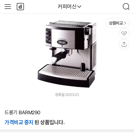
본문 바로가기
다
다나와
커피머신
사
검
나
이
색
와
드
메
메
상품비교
인
뉴
관
심
공
유
등록월 2003.01.
드롱기 BARM290
가격비교 중지
된 상품입니다.