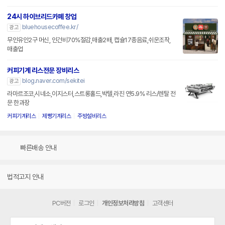
24시 하이브리드카페 창업
bluehousecoffee.kr/
광고
무인유인2구 머신, 인건비70%절감,매출2배, 캡슐17종음료,쉬운조작,
매출업
커피기계 리스전문 장비리스
blog.naver.com/sekitei
광고
라마르조코,시네소,이지스터,스트롱홀드,박텔,라진 연5.9% 리스/렌탈 전
문 한과장
커피기계리스
제빵기계리스
주방설비리스
빠른배송 안내
법적고지 안내
PC버전
로그인
개인정보처리방침
고객센터