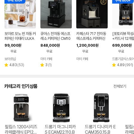
구매 100+
구매 600+
보아르 모노 반 자동 커
큐어스 전자동 에스프
카페스타 717 전자동
[포토리뷰 작성
피머신 이태리 ULKA
레소 커피머신 CM10
에스프레소 커피머신
+카드사 12개월
펌프탑재 에스프레소
04 MEGA 원두기계
원두기계 업소용 골프
기 전자동 커피
99,000
848,000
1,200,000
699,000
원
원
원
원
원두 가정용 라떼 머신
업소용 골프장 사무실
장 사무실 스터디카페
피오 KRECAM
무료
무료
무료
무료
기
스터디카페
1.BG
보아르샵
마이 카페
마이 카페
드롱기공식스토
네이버
네이버
네이버
페이
페이
페이
리
리
리
4.83
(
53
)
3
(
1
)
4.89
(
991
)
별
별
별
뷰
뷰
뷰
점
점
점
수
수
수
카테고리 인기상품
전체보기
필립스 1200시리즈
드롱기 마그니피카
드롱기 디나미카 E
필립스
라떼클래식 EP122
S ECAM22.110.B
CAM350.15.B
라떼클